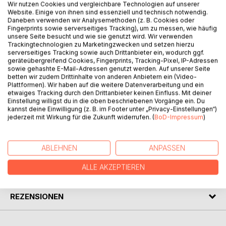
Wir nutzen Cookies und vergleichbare Technologien auf unserer
BESCHREIBUNG
Website. Einige von ihnen sind essenziell und technisch notwendig.
Daneben verwenden wir Analysemethoden (z. B. Cookies oder
Fingerprints sowie serverseitiges Tracking), um zu messen, wie häufig
unsere Seite besucht und wie sie genutzt wird. Wir verwenden
Wer kennt sie nicht, die Sage um Wilhelm Tell und den
Trackingtechnologien zu Marketingzwecken und setzen hierzu
Apfel? Coco der Affe und Andy der Bär begegnen dem
serverseitiges Tracking sowie auch Drittanbieter ein, wodurch ggf.
Helden auf ihrer Abenteuerreise. Staunend und charmant
geräteübergreifend Cookies, Fingerprints, Tracking-Pixel, IP-Adressen
sowie gehashte E-Mail-Adressen genutzt werden. Auf unserer Seite
kommentieren sie das Geschehen und begleiten die
betten wir zudem Drittinhalte von anderen Anbietern ein (Video-
kindlichen Leserinnen und Leser durch die Geschichte.
Plattformen). Wir haben auf die weitere Datenverarbeitung und ein
Diese lehrreiche und kindgerechte Neuinterpretation von
etwaiges Tracking durch den Drittanbieter keinen Einfluss. Mit deiner
Einstellung willigst du in die oben beschriebenen Vorgänge ein. Du
Friedrich von Schillers Theaterstück (1804) ist geeignet
kannst deine Einwilligung (z. B. im Footer unter „Privacy-Einstellungen“)
zum Vor- und Selbstlesen.
jederzeit mit Wirkung für die Zukunft widerrufen. (
BoD-Impressum
)
AUTOR/IN
ABLEHNEN
ANPASSEN
ALLE AKZEPTIEREN
PRESSESTIMMEN
REZENSIONEN