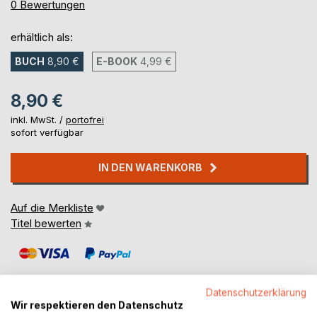
0%
0
Bewertungen
erhältlich als:
BUCH
8,90 €
E-BOOK
4,99 €
8,90 €
inkl. MwSt. /
portofrei
sofort verfügbar
IN DEN WARENKORB
Auf die Merkliste
Titel bewerten
Datenschutzerklärung
Wir respektieren den Datenschutz