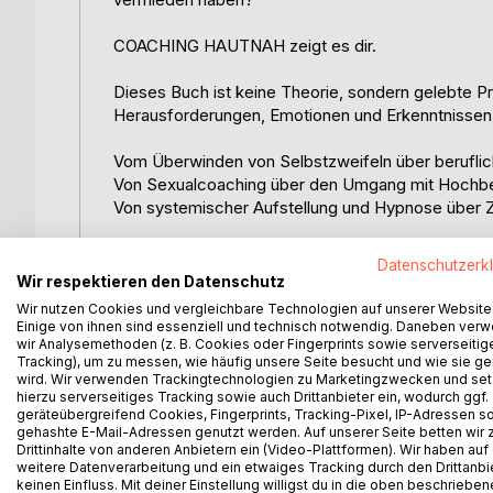
COACHING HAUTNAH zeigt es dir.
Dieses Buch ist keine Theorie, sondern gelebte Pra
Herausforderungen, Emotionen und Erkenntnissen,
Vom Überwinden von Selbstzweifeln über beruflich
Von Sexualcoaching über den Umgang mit Hochbe
Von systemischer Aufstellung und Hypnose über Z
Die Themen und Methoden sind so vielfältig wie d
Datenschutzerk
Wir respektieren den Datenschutz
Für wen ist das Buch?
Wir nutzen Cookies und vergleichbare Technologien auf unserer Website
Einige von ihnen sind essenziell und technisch notwendig. Daneben ver
wir Analysemethoden (z. B. Cookies oder Fingerprints sowie serverseitig
1) Für alle, die mehr vom Leben wollen: Wenn du ne
Tracking), um zu messen, wie häufig unsere Seite besucht und wie sie ge
Transformationen es bewirken kann, dann wirst du 
wird. Wir verwenden Trackingtechnologien zu Marketingzwecken und se
2) Für Coaches: Wenn du selbst Coach bist, wirst du
hierzu serverseitiges Tracking sowie auch Drittanbieter ein, wodurch ggf.
Methoden anderer bekommen und viele Aha-Mome
geräteübergreifend Cookies, Fingerprints, Tracking-Pixel, IP-Adressen s
gehashte E-Mail-Adressen genutzt werden. Auf unserer Seite betten wir
3) Für Coaches to-be: Wenn du darüber nachdenkst
Drittinhalte von anderen Anbietern ein (Video-Plattformen). Wir haben auf
Blick hinter die Kulissen. Coaching ist keine Mag
weitere Datenverarbeitung und ein etwaiges Tracking durch den Drittanbi
wächst.
keinen Einfluss. Mit deiner Einstellung willigst du in die oben beschriebe