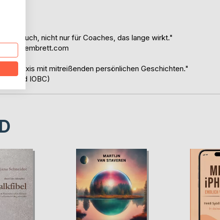
. Ein Buch, nicht nur für Coaches, das lange wirkt."
ine-Systembrett.com
hing-Praxis mit mitreißenden persönlichen Geschichten."
 (DCV und IOBC)
D