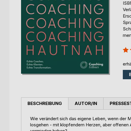
ISB
Ver
Ers
Spr
Sch
men
Bew
100
erhä
BESCHREIBUNG
AUTOR/IN
PRESSES
Wie verändert sich das eigene Leben, wenn der Mu
losgehen - mit klopfendem Herzen, aber offenen A
vermieden haben?