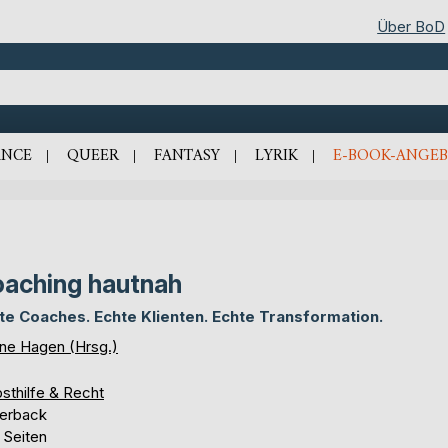
Über BoD
NCE
QUEER
FANTASY
LYRIK
E-BOOK-ANGEB
aching hautnah
te Coaches. Echte Klienten. Echte Transformation.
ine Hagen (Hrsg.)
sthilfe & Recht
erback
 Seiten