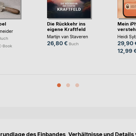
bel
Die Rückkehr ins
Mein iP
eigene Kraftfeld
verstehe
hneider
Martijn van Staveren
Heidi Syb
Buch
26,80 €
29,90 
Buch
E-Book
12,99 
Grundlage des Einbandes, Verhältnisse und Details 