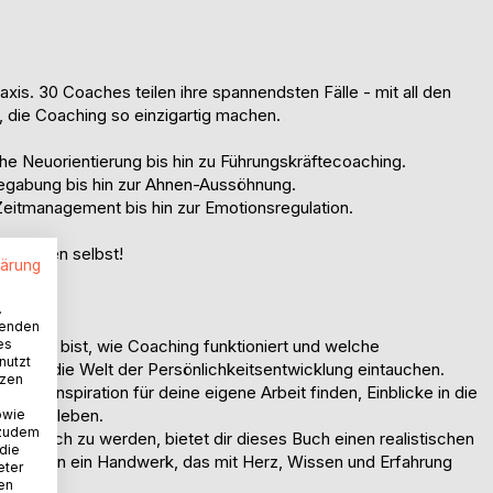
xis. 30 Coaches teilen ihre spannendsten Fälle - mit all den
 die Coaching so einzigartig machen.
e Neuorientierung bis hin zu Führungskräftecoaching.
gabung bis hin zur Ahnen-Aussöhnung.
eitmanagement bis hin zur Emotionsregulation.
as Leben selbst!
lärung
.
wenden
es
ugierig bist, wie Coaching funktioniert und welche
nutzt
hier in die Welt der Persönlichkeitsentwicklung eintauchen.
tzen
 hier Inspiration für deine eigene Arbeit finden, Einblicke in die
nte erleben.
owie
 zudem
, Coach zu werden, bietet dir dieses Buch einen realistischen
 die
ie, sondern ein Handwerk, das mit Herz, Wissen und Erfahrung
eter
nen