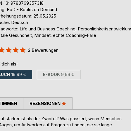
N-13: 9783769357318
lag: BoD - Books on Demand
cheinungsdatum: 25.05.2025
ache: Deutsch
lagworte: Life und Business Coaching, Persönlichkeitsentwicklun
tale Gesundheit, Mindset, echte Coaching-Fälle
ertung::
2
Bewertungen
%
ltlich als:
BUCH
19,99 €
E-BOOK
9,99 €
TIMMEN
REZENSIONEN
t stärker ist als der Zweifel? Was passiert, wenn Menschen
ugen, um Antworten auf Fragen zu finden, die sie lange