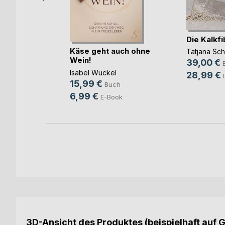
Die Kalkfi
uide für
Käse geht auch ohne
Tatjana Sc
ter
Wein!
39,00 €
orn
Isabel Wuckel
28,99 €
15,99 €
Buch
6,99 €
ok
E-Book
3D-Ansicht des Produktes (beispielhaft auf 