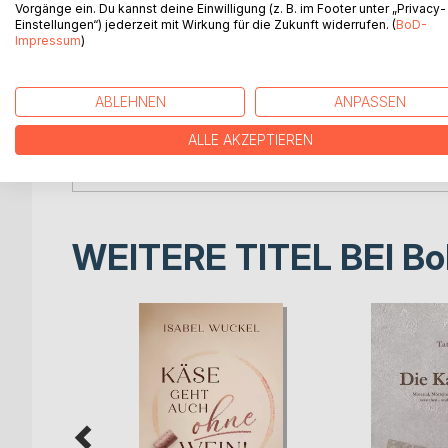
Vorgänge ein. Du kannst deine Einwilligung (z. B. im Footer unter „Privacy-
Einstellungen“) jederzeit mit Wirkung für die Zukunft widerrufen. (
BoD-
Das sagen Expert:innen über Coaching hautnah:
Impressum
)
"Dieses Werk ist ebenso lehrreich wie unterhaltsam
Georg Breiner, Executive Coach und CEO von onl
ABLEHNEN
ANPASSEN
"Eine spannende und vielfältige Reise in die Coac
ALLE AKZEPTIEREN
Carolin Pfau, zertifizierte Senior- und Lehrcoach
WEITERE TITEL BEI
Bo