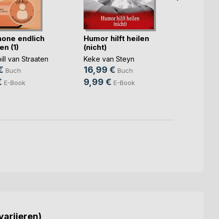
hone endlich
Humor hilft heilen
Mit ei
n (1)
(nicht)
Ewigk
ill van Straaten
Keke van Steyn
Manfr
€
16,99 €
18,0
Buch
Buch
€
9,99 €
7,99
E-Book
E-Book
variieren)