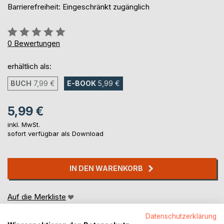
Barrierefreiheit: Eingeschränkt zugänglich
Bewertung::
0%
0
Bewertungen
erhältlich als:
BUCH
7,99 €
E-BOOK
5,99 €
5,99 €
inkl. MwSt.
sofort verfügbar als Download
IN DEN WARENKORB
Auf die Merkliste
Titel bewerten
Datenschutzerklärung