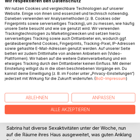
Wir respektieren den Datenschutz
Wir nutzen Cookies und vergleichbare Technologien auf unserer
Website. Einige von ihnen sind essenziell und technisch notwendig.
Daneben verwenden wir Analysemethoden (z. B. Cookies oder
Fingerprints sowie serverseitiges Tracking), um zu messen, wie häufig
unsere Seite besucht und wie sie genutzt wird. Wir verwenden
Trackingtechnologien zu Marketingzwecken und setzen hierzu
BESCHREIBUNG
serverseitiges Tracking sowie auch Drittanbieter ein, wodurch ggf.
geräteübergreifend Cookies, Fingerprints, Tracking-Pixel, IP-Adressen
sowie gehashte E-Mail-Adressen genutzt werden. Auf unserer Seite
betten wir zudem Drittinhalte von anderen Anbietern ein (Video-
Sabrina und Josefine sind erneut Hauptdarstellerinnen in
Plattformen). Wir haben auf die weitere Datenverarbeitung und ein
dieser Geschichte.
etwaiges Tracking durch den Drittanbieter keinen Einfluss. Mit deiner
Dazu gesellen sich zwei Freundinnen von Sabrina.
Einstellung willigst du in die oben beschriebenen Vorgänge ein. Du
kannst deine Einwilligung (z. B. im Footer unter „Privacy-Einstellungen“)
Molly……eigentlich Marlene.
jederzeit mit Wirkung für die Zukunft widerrufen. (
BoD-Impressum
)
Stolze Besitzerin eines Erotikshop.
Wegen ihrer Körperfülle wird sie von allen liebevoll bei
diesem Spitznamen genannt.
ABLEHNEN
ANPASSEN
Biggi…….eigentlich Brigitte.
Diese führt einen gut gehenden Friseurshop.
ALLE AKZEPTIEREN
Sabrina hat diverse Sexaktivitäten unter der Woche, nun
auf die Räume ihres Haus ausgeweitet, was guten Anklang