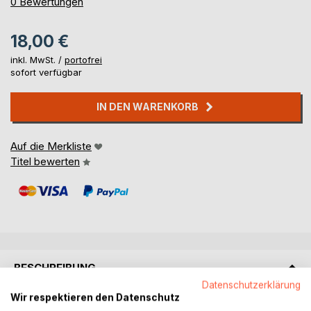
0%
0
Bewertungen
18,00 €
inkl. MwSt. /
portofrei
sofort verfügbar
IN DEN WARENKORB
Auf die Merkliste
Titel bewerten
BESCHREIBUNG
Datenschutzerklärung
Wir respektieren den Datenschutz
This is the second book in the series of learning and