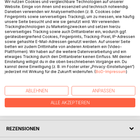
Wir nutzen Cookies und vergleichbare Technologien auf unserer
teaching materials on Even language and culture that is on
Website. Einige von ihnen sind essenziell und technisch notwendig.
clothing and decorative arts. The given collection of texts
Daneben verwenden wir Analysemethoden (z. B. Cookies oder
Fingerprints sowie serverseitiges Tracking), um zu messen, wie häufig
provides us with a broad documentation of this intriguing
unsere Seite besucht und wie sie genutzt wird. Wir verwenden
part of Even material culture and art work. The information
Trackingtechnologien zu Marketingzwecken und setzen hierzu
that is given in Even language with Russian and English
serverseitiges Tracking sowie auch Drittanbieter ein, wodurch ggf.
geräteübergreifend Cookies, Fingerprints, Tracking-Pixel, IP-Adressen
translations documents as well the particular dialect that is
sowie gehashte E-Mail-Adressen genutzt werden. Auf unserer Seite
spoken by the Evens who once made their home in the
betten wir zudem Drittinhalte von anderen Anbietern ein (Video-
southern parts of Kamchatka. Besides academic purposes
Plattformen). Wir haben auf die weitere Datenverarbeitung und ein
etwaiges Tracking durch den Drittanbieter keinen Einfluss. Mit deiner
these editions are aimed to sustain the particular local
Einstellung willigst du in die oben beschriebenen Vorgänge ein. Du
speech and knowledge of the Even people who live in
kannst deine Einwilligung (z. B. im Footer unter „Privacy-Einstellungen“)
Kamchatka, and to encourage and support their
jederzeit mit Wirkung für die Zukunft widerrufen. (
BoD-Impressum
)
transmission to future generations.
ABLEHNEN
ANPASSEN
AUTOR/IN
ALLE AKZEPTIEREN
PRESSESTIMMEN
REZENSIONEN