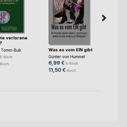
Die verlorene
Keine
?
Was es vom EIN gibt
Manfre
d Tomm-Bub
8,49
Günter von Hummel
E-Book
6,99 €
12,0
E-Book
Buch
11,50 €
Buch