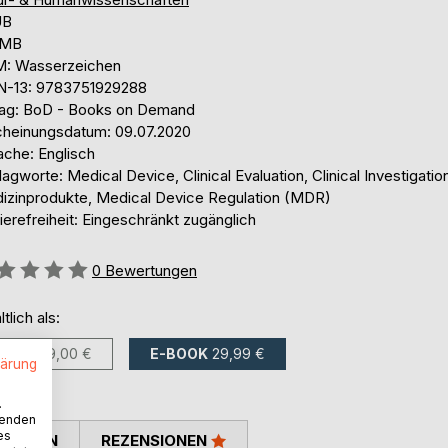
UB
 MB
: Wasserzeichen
N-13: 9783751929288
lag: BoD - Books on Demand
cheinungsdatum: 09.07.2020
ache: Englisch
agworte: Medical Device, Clinical Evaluation, Clinical Investigatio
izinprodukte, Medical Device Regulation (MDR)
ierefreiheit: Eingeschränkt zugänglich
ertung::
0
Bewertungen
ltlich als:
BUCH
59,00 €
E-BOOK
29,99 €
lärung
.
wenden
es
TIMMEN
REZENSIONEN