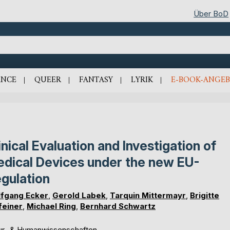
Über BoD
NCE
QUEER
FANTASY
LYRIK
E-BOOK-ANGEB
inical Evaluation and Investigation of
dical Devices under the new EU-
gulation
fgang Ecker
,
Gerold Labek
,
Tarquin Mittermayr
,
Brigitte
feiner
,
Michael Ring
,
Bernhard Schwartz
ur- & Humanwissenschaften