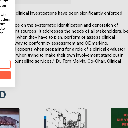
nutzt
tzen
ork for clinical investigations have been significantly enforced
owie
DR).
 zudem
 die
 guidance on the systematic identification and generation of
eter
her relevant sources. It addresses the needs of all stakeholders, b
nen
horities, when they have to plan, perform or assess clinical
es on the way to conformity assessment and CE marking.
and related experts when preparing for a role of a clinical evaluator
olders or when trying to make their own involvement stand out in
or in counselling services." Dr. Tom Melvin, Co-Chair, Clinical
D