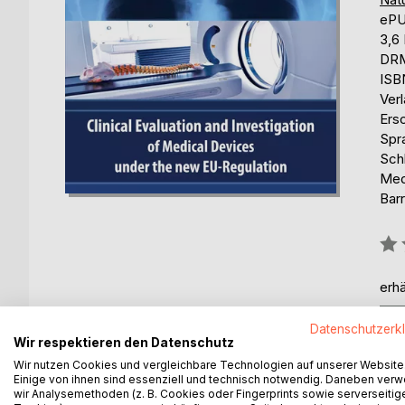
eP
3,6
DRM
ISB
Ver
Ers
Spr
Schl
Med
Barr
Bew
0%
erhä
Datenschutzerk
Wir respektieren den Datenschutz
Wir nutzen Cookies und vergleichbare Technologien auf unserer Website
Einige von ihnen sind essenziell und technisch notwendig. Daneben ver
wir Analysemethoden (z. B. Cookies oder Fingerprints sowie serverseitig
BESCHREIBUNG
AUTOR/IN
PRESSES