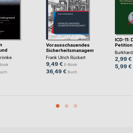
ICD-11: 
n
Vorausschauendes
Petition
und
Sicherheitsmanagement
Burkhar
Krönke
Frank Ulrich Rückert
2,99 €
9,49 €
Book
E-Book
5,99 €
36,49 €
uch
Buch