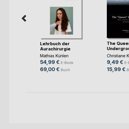
The Quee
Lehrbuch der
Undergro
Aurachirurgie
se
Christiane 
Mathias Künlen
-Fischer
9,49 €
54,99 €
E-
E-Book
ok
15,99 €
69,00 €
B
Buch
h