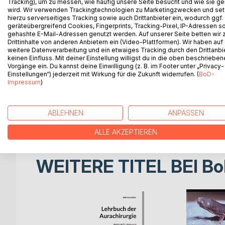
Tracking), um zu messen, wie häufig unsere Seite besucht und wie sie ge
wird. Wir verwenden Trackingtechnologien zu Marketingzwecken und se
hierzu serverseitiges Tracking sowie auch Drittanbieter ein, wodurch ggf.
"The concept of clinical evaluation and the framew
geräteübergreifend Cookies, Fingerprints, Tracking-Pixel, IP-Adressen s
within the new EU-Medical Device Regulation (M
gehashte E-Mail-Adressen genutzt werden. Auf unserer Seite betten wir
Drittinhalte von anderen Anbietern ein (Video-Plattformen). Wir haben auf
This book provides in-depth and practice-oriented
weitere Datenverarbeitung und ein etwaiges Tracking durch den Drittanbi
clinical data through clinical investigations and ot
keinen Einfluss. Mit deiner Einstellung willigst du in die oben beschriebe
it manufacturers, notified bodies or competent aut
Vorgänge ein. Du kannst deine Einwilligung (z. B. im Footer unter „Privacy-
Einstellungen“) jederzeit mit Wirkung für die Zukunft widerrufen. (
BoD-
evaluations and investigations for medical devic
Impressum
)
It is a valuable tool of qualification for clinicians 
in the field, either when serving any of the stakeh
start-ups, spin-offs or other development projects 
ABLEHNEN
ANPASSEN
Investigation and Evaluation Working Group
ALLE AKZEPTIEREN
WEITERE TITEL BEI
Bo