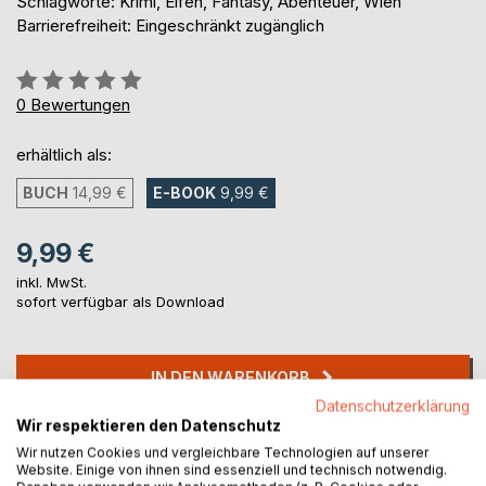
Schlagworte: Krimi, Elfen, Fantasy, Abenteuer, Wien
Barrierefreiheit: Eingeschränkt zugänglich
Bewertung::
0%
0
Bewertungen
erhältlich als:
BUCH
14,99 €
E-BOOK
9,99 €
9,99 €
inkl. MwSt.
sofort verfügbar als Download
IN DEN WARENKORB
Datenschutzerklärung
Wir respektieren den Datenschutz
Auf die Merkliste
Wir nutzen Cookies und vergleichbare Technologien auf unserer
Titel bewerten
Website. Einige von ihnen sind essenziell und technisch notwendig.