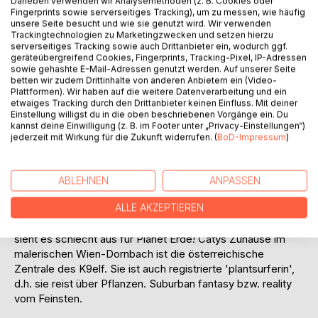
Daneben verwenden wir Analysemethoden (z. B. Cookies oder
Fingerprints sowie serverseitiges Tracking), um zu messen, wie häufig
unsere Seite besucht und wie sie genutzt wird. Wir verwenden
Trackingtechnologien zu Marketingzwecken und setzen hierzu
serverseitiges Tracking sowie auch Drittanbieter ein, wodurch ggf.
geräteübergreifend Cookies, Fingerprints, Tracking-Pixel, IP-Adressen
sowie gehashte E-Mail-Adressen genutzt werden. Auf unserer Seite
betten wir zudem Drittinhalte von anderen Anbietern ein (Video-
Plattformen). Wir haben auf die weitere Datenverarbeitung und ein
BESCHREIBUNG
etwaiges Tracking durch den Drittanbieter keinen Einfluss. Mit deiner
Einstellung willigst du in die oben beschriebenen Vorgänge ein. Du
kannst deine Einwilligung (z. B. im Footer unter „Privacy-Einstellungen“)
Eine Blondine namens Caty A. Gärtner, die eine Elfe ist, ein
jederzeit mit Wirkung für die Zukunft widerrufen. (
BoD-Impressum
)
verhexter schwarzer Kater namens Elvis G., der der
verhexte Giacomo Casanova ist und ein Zwerg namens
Lionel H. Rich, der der Leiter des Kobra9elf Kommandos
ABLEHNEN
ANPASSEN
ist, ermitteln im Dienste Ihrer Zwergenmajestät. Im ersten
ALLE AKZEPTIEREN
Abenteuer muss das Ermittlerteam die Smaragde der
Katzengöttin Bastet unbedingt wieder beschaffen. Sonst
sieht es schlecht aus für Planet Erde! Catys Zuhause im
malerischen Wien-Dornbach ist die österreichische
Zentrale des K9elf. Sie ist auch registrierte 'plantsurferin',
d.h. sie reist über Pflanzen. Suburban fantasy bzw. reality
vom Feinsten.