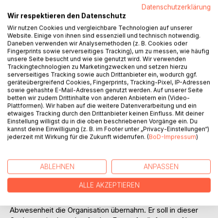
Datenschutzerklärung
Wir respektieren den Datenschutz
Wir nutzen Cookies und vergleichbare Technologien auf unserer
Website. Einige von ihnen sind essenziell und technisch notwendig.
Daneben verwenden wir Analysemethoden (z. B. Cookies oder
Fingerprints sowie serverseitiges Tracking), um zu messen, wie häufig
BESCHREIBUNG
unsere Seite besucht und wie sie genutzt wird. Wir verwenden
Trackingtechnologien zu Marketingzwecken und setzen hierzu
serverseitiges Tracking sowie auch Drittanbieter ein, wodurch ggf.
geräteübergreifend Cookies, Fingerprints, Tracking-Pixel, IP-Adressen
Nach Beendigung seiner Agentenlaufbahn beschließt
sowie gehashte E-Mail-Adressen genutzt werden. Auf unserer Seite
Miguel Nantes zusammen mit seinen Freunden ein Hotel zu
betten wir zudem Drittinhalte von anderen Anbietern ein (Video-
Plattformen). Wir haben auf die weitere Datenverarbeitung und ein
eröffnen. Was ganz nett anfing entpuppt sich schon bald
etwaiges Tracking durch den Drittanbieter keinen Einfluss. Mit deiner
als Katastrophe, die Gäste bleiben aus, um die Finanzen
Einstellung willigst du in die oben beschriebenen Vorgänge ein. Du
steht es schlecht und zu allem Übel taucht auch noch
kannst deine Einwilligung (z. B. im Footer unter „Privacy-Einstellungen“)
jederzeit mit Wirkung für die Zukunft widerrufen. (
BoD-Impressum
)
Miguels bester Freund Feng Li auf. Wo er ist, ist auch der
Ärger nicht weit. Es kommt wie es kommen musste und
sehr schnell steht fest dass das Unheil kaum noch
ABLEHNEN
ANPASSEN
abzuwenden ist. Ein sehr einflussreicher und mächtiger
Mentalist kommt vor dem Eingang des Hotels ums Leben,
ALLE AKZEPTIEREN
worauf Miguel von seiner Vergangenheit eingeholt wird. Die
Ereignisse rufen Antonio auf den Plan, der in Miguels
Abwesenheit die Organisation übernahm. Er soll in dieser