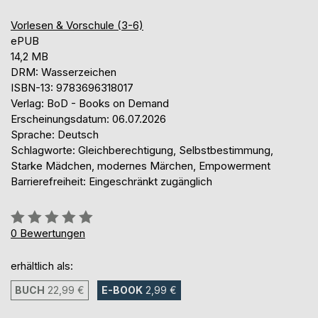
Vorlesen & Vorschule (3-6)
ePUB
14,2 MB
DRM: Wasserzeichen
ISBN-13: 9783696318017
Verlag: BoD - Books on Demand
Erscheinungsdatum: 06.07.2026
Sprache: Deutsch
Schlagworte: Gleichberechtigung, Selbstbestimmung,
Starke Mädchen, modernes Märchen, Empowerment
Barrierefreiheit: Eingeschränkt zugänglich
Bewertung::
0%
0
Bewertungen
erhältlich als:
BUCH
22,99 €
E-BOOK
2,99 €