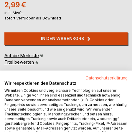
2,99 €
inkl. MwSt.
sofort verfügbar als Download
IN DEN WARENKORB
Auf die Merkliste
Titel bewerten
Datenschutzerklärung
Wir respektieren den Datenschutz
Wir nutzen Cookies und vergleichbare Technologien auf unserer
Website. Einige von ihnen sind essenziell und technisch notwendig.
Daneben verwenden wir Analysemethoden (z. B. Cookies oder
Fingerprints sowie serverseitiges Tracking), um zu messen, wie häufig
BESCHREIBUNG
unsere Seite besucht und wie sie genutzt wird. Wir verwenden
Trackingtechnologien zu Marketingzwecken und setzen hierzu
serverseitiges Tracking sowie auch Drittanbieter ein, wodurch ggf.
Was passiert, wenn aus Aschenputtel ein Junge wird und
geräteübergreifend Cookies, Fingerprints, Tracking-Pixel, IP-Adressen
sowie gehashte E-Mail-Adressen genutzt werden. Auf unserer Seite
das Märchen plötzlich eine neue Seite zeigt? Cinderion