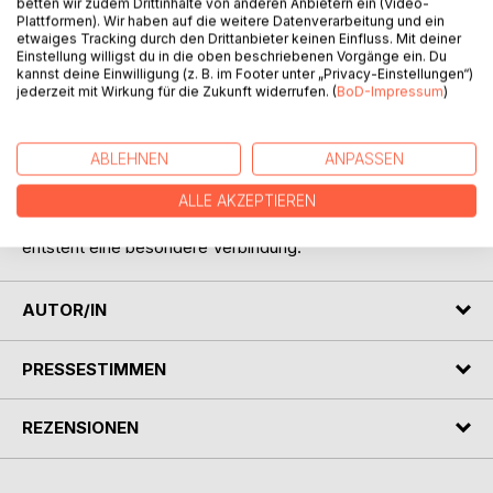
betten wir zudem Drittinhalte von anderen Anbietern ein (Video-
wächst nach dem Tod seiner Mutter in einem kalten
Plattformen). Wir haben auf die weitere Datenverarbeitung und ein
Zuhause auf, in dem sein Onkel und seine Cousins ihn wie
etwaiges Tracking durch den Drittanbieter keinen Einfluss. Mit deiner
Einstellung willigst du in die oben beschriebenen Vorgänge ein. Du
einen Diener behandeln. Während sie im Luxus leben,
kannst deine Einwilligung (z. B. im Footer unter „Privacy-Einstellungen“)
verbringt er seine Tage mit harter Arbeit und seine Abende
jederzeit mit Wirkung für die Zukunft widerrufen. (
BoD-Impressum
)
am Kamin, bedeckt von Asche. Trotz allem bleibt er
freundlich und verliert nie die Hoffnung. Als ein königlicher
Ball angekündigt wird, scheint für ihn kein Platz zu sein.
ABLEHNEN
ANPASSEN
Doch durch die Hilfe eines alten Feenmanns erhält er die
Chance, für eine Nacht in eine andere Welt einzutauchen.
ALLE AKZEPTIEREN
Dort begegnet er der Prinzessin, und zwischen ihnen
entsteht eine besondere Verbindung.
AUTOR/IN
PRESSESTIMMEN
REZENSIONEN