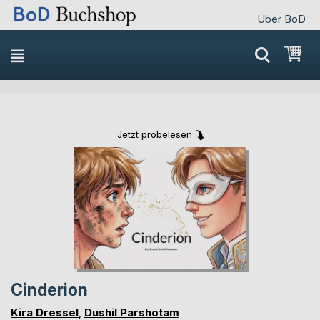
Über BoD
Direkt
Mei
zum
Inhalt
Jetzt probelesen
Skip
Skip
to
to
the
the
end
beginning
of
of
the
the
images
images
gallery
gallery
Cinderion
Kira Dressel
,
Dushil Parshotam