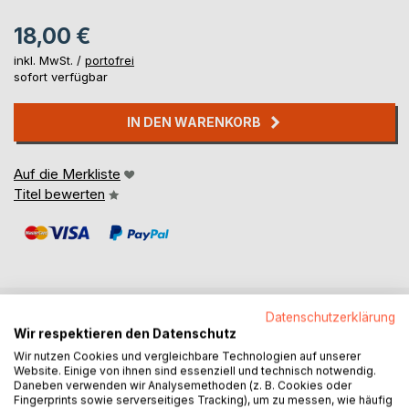
18,00 €
inkl. MwSt. /
portofrei
sofort verfügbar
IN DEN WARENKORB
Auf die Merkliste
Titel bewerten
Datenschutzerklärung
BESCHREIBUNG
Wir respektieren den Datenschutz
Wir nutzen Cookies und vergleichbare Technologien auf unserer
Website. Einige von ihnen sind essenziell und technisch notwendig.
Ihr befindet euch in einer Welt, in der die Störche keine
Daneben verwenden wir Analysemethoden (z. B. Cookies oder
Fingerprints sowie serverseitiges Tracking), um zu messen, wie häufig
Kinder bringen. In dieser Welt haben Störche andere