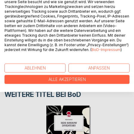
unsere Seite besucht und wie sie genutzt wird. Wir verwenden
Aufgaben.
Trackingtechnologien zu Marketingzwecken und setzen hierzu
serverseitiges Tracking sowie auch Drittanbieter ein, wodurch ggf.
geräteübergreifend Cookies, Fingerprints, Tracking-Pixel, IP-Adressen
sowie gehashte E-Mail-Adressen genutzt werden. Auf unserer Seite
AUTOR/IN
betten wir zudem Drittinhalte von anderen Anbietern ein (Video-
Plattformen). Wir haben auf die weitere Datenverarbeitung und ein
etwaiges Tracking durch den Drittanbieter keinen Einfluss. Mit deiner
PRESSESTIMMEN
Einstellung willigst du in die oben beschriebenen Vorgänge ein. Du
kannst deine Einwilligung (z. B. im Footer unter „Privacy-Einstellungen“)
jederzeit mit Wirkung für die Zukunft widerrufen. (
BoD-Impressum
)
REZENSIONEN
ABLEHNEN
ANPASSEN
ALLE AKZEPTIEREN
WEITERE TITEL BEI
BoD