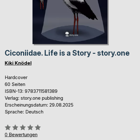
Ciconiidae. Life is a Story - story.one
Kiki Knödel
Hardcover
60 Seiten
ISBN-13: 9783711581389
Verlag: story.one publishing
Erscheinungsdatum: 29.08.2025
Sprache: Deutsch
Bewertung::
0%
0
Bewertungen