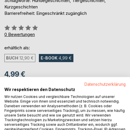
Schlagworte: Hundegeschichten, Tiergeschichten,
Kurzgeschichten
Barrierefreiheit: Eingeschränkt zugänglich
Bewertung::
0%
0
Bewertungen
erhältlich als:
BUCH
12,90 €
E-BOOK
4,99 €
4,99 €
inkl. MwSt.
Datenschutzerklärung
sofort verfügbar als Download
Wir respektieren den Datenschutz
Wir nutzen Cookies und vergleichbare Technologien auf unserer
Website. Einige von ihnen sind essenziell und technisch notwendig.
Daneben verwenden wir Analysemethoden (z. B. Cookies oder
IN DEN WARENKORB
Fingerprints sowie serverseitiges Tracking), um zu messen, wie häufig
unsere Seite besucht und wie sie genutzt wird. Wir verwenden
Trackingtechnologien zu Marketingzwecken und setzen hierzu
Auf die Merkliste
serverseitiges Tracking sowie auch Drittanbieter ein, wodurch ggf.
geräteübergreifend Cookies, Fingerprints, Tracking-Pixel, IP-Adressen