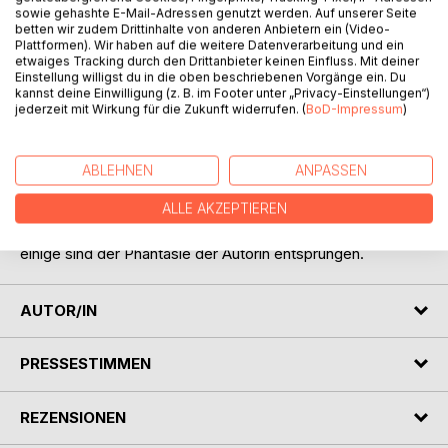
Titel bewerten
sowie gehashte E-Mail-Adressen genutzt werden. Auf unserer Seite
betten wir zudem Drittinhalte von anderen Anbietern ein (Video-
Plattformen). Wir haben auf die weitere Datenverarbeitung und ein
etwaiges Tracking durch den Drittanbieter keinen Einfluss. Mit deiner
Einstellung willigst du in die oben beschriebenen Vorgänge ein. Du
kannst deine Einwilligung (z. B. im Footer unter „Privacy-Einstellungen“)
jederzeit mit Wirkung für die Zukunft widerrufen. (
BoD-Impressum
)
BESCHREIBUNG
ABLEHNEN
ANPASSEN
ALLE AKZEPTIEREN
In dem Buch Ciao Bello sind neununddreißig
Hundegeschichten, die zum Teil authentisch sind, aber
einige sind der Phantasie der Autorin entsprungen.
AUTOR/IN
PRESSESTIMMEN
REZENSIONEN