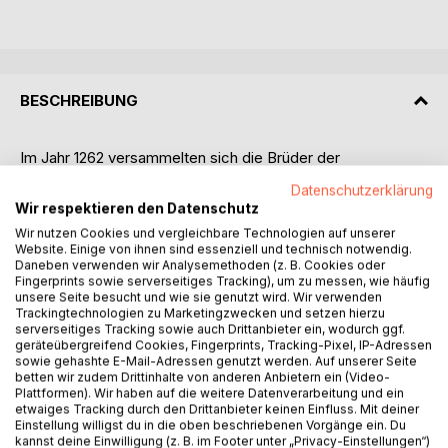
BESCHREIBUNG
Im Jahr 1262 versammelten sich die Brüder der
Franziskanerprovinz Saxonia zum Provinzkapitel im
Datenschutzerklärung
Halberstädter Kloster. Unmittelbar im Anschluss an das
Wir respektieren den Datenschutz
Kapitel diktierte der betagte Bruder Jordan von Giano
Wir nutzen Cookies und vergleichbare Technologien auf unserer
seinem Mitbruder Balduin von Brandenburg seine
Website. Einige von ihnen sind essenziell und technisch notwendig.
Erfahrungen und Erinnerungen aus den Anfangsjahren der
Daneben verwenden wir Analysemethoden (z. B. Cookies oder
Fingerprints sowie serverseitiges Tracking), um zu messen, wie häufig
noch jungen Provinz. Der Franziskaner Jordan von Giano
unsere Seite besucht und wie sie genutzt wird. Wir verwenden
war Zeitgenosse des hl. Franziskus von Assisi und gehörte
Trackingtechnologien zu Marketingzwecken und setzen hierzu
zur Gruppe der ersten Brüder, die Mitte des 13.
serverseitiges Tracking sowie auch Drittanbieter ein, wodurch ggf.
Jahrhunderts nach Deutschland kamen und die Provinz der
geräteübergreifend Cookies, Fingerprints, Tracking-Pixel, IP-Adressen
sowie gehashte E-Mail-Adressen genutzt werden. Auf unserer Seite
Saxonia aufbauten.
betten wir zudem Drittinhalte von anderen Anbietern ein (Video-
Die „Chronik vom Anfang der Minderbrüder besonders in
Plattformen). Wir haben auf die weitere Datenverarbeitung und ein
Deutschland“ gilt allgemein als Ausgangspunkt der
etwaiges Tracking durch den Drittanbieter keinen Einfluss. Mit deiner
Einstellung willigst du in die oben beschriebenen Vorgänge ein. Du
Geschichtsschreibung der wechselvollen Geschichte der
kannst deine Einwilligung (z. B. im Footer unter „Privacy-Einstellungen“)