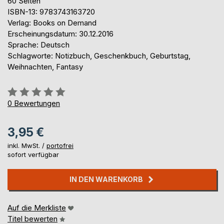
60 Seiten
ISBN-13: 9783743163720
Verlag: Books on Demand
Erscheinungsdatum: 30.12.2016
Sprache: Deutsch
Schlagworte: Notizbuch, Geschenkbuch, Geburtstag,
Weihnachten, Fantasy
Bewertung::
0%
0
Bewertungen
3,95 €
inkl. MwSt. /
portofrei
sofort verfügbar
IN DEN WARENKORB
Auf die Merkliste
Titel bewerten