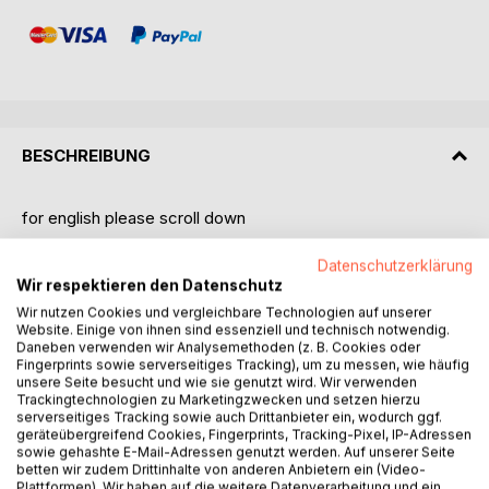
BESCHREIBUNG
for english please scroll down
- Für alle Freunde des klassischen Stils und edlen Vintage
Datenschutzerklärung
Wir respektieren den Datenschutz
Designs.
- Persönlicher Begleiter, verwendbar u.a. als Notizbuch,
Wir nutzen Cookies und vergleichbare Technologien auf unserer
Website. Einige von ihnen sind essenziell und technisch notwendig.
Notizheft, Einschreibbuch, Tagebuch oder Anti-Stress
Daneben verwenden wir Analysemethoden (z. B. Cookies oder
Kritzelbuch.
Fingerprints sowie serverseitiges Tracking), um zu messen, wie häufig
- Perfekter Ort zum Festhalten von Geistesblitzen, Action
unsere Seite besucht und wie sie genutzt wird. Wir verwenden
Trackingtechnologien zu Marketingzwecken und setzen hierzu
Items, Erlebnissen, Projekten, Plänen, kreativen Ideen,
serverseitiges Tracking sowie auch Drittanbieter ein, wodurch ggf.
Gedanken, ToDo-Listen, Kritzeleien u.v.m., einfach für alles
geräteübergreifend Cookies, Fingerprints, Tracking-Pixel, IP-Adressen
was man nicht vergessen will und darf!
sowie gehashte E-Mail-Adressen genutzt werden. Auf unserer Seite
- Im praktischen Pocketformat, liniert und mit glänzendem
betten wir zudem Drittinhalte von anderen Anbietern ein (Video-
Plattformen). Wir haben auf die weitere Datenverarbeitung und ein