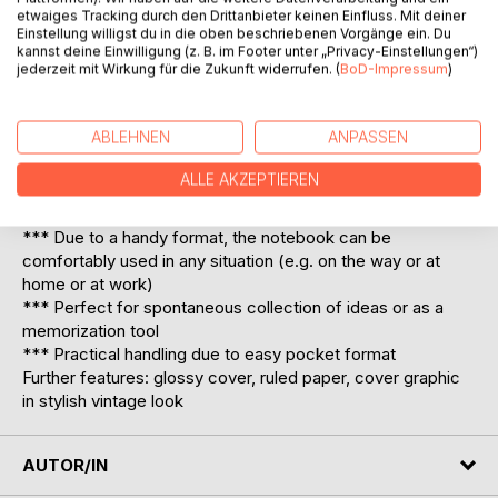
Cover.
etwaiges Tracking durch den Drittanbieter keinen Einfluss. Mit deiner
- Super Geschenkidee!
Einstellung willigst du in die oben beschriebenen Vorgänge ein. Du
- Mit einem außergewöhlichen stylischen Cover.
kannst deine Einwilligung (z. B. im Footer unter „Privacy-Einstellungen“)
jederzeit mit Wirkung für die Zukunft widerrufen. (
BoD-Impressum
)
Notebook for all friends of classy and noble vintage design
ABLEHNEN
ANPASSEN
Perfect as gift booklet to say thank you, or as present or
for yourself.
ALLE AKZEPTIEREN
*** Notebook for fast and simple saving of instructions,
prescriptions or for all things you do not want to forget
*** Due to a handy format, the notebook can be
comfortably used in any situation (e.g. on the way or at
home or at work)
*** Perfect for spontaneous collection of ideas or as a
memorization tool
*** Practical handling due to easy pocket format
Further features: glossy cover, ruled paper, cover graphic
in stylish vintage look
AUTOR/IN