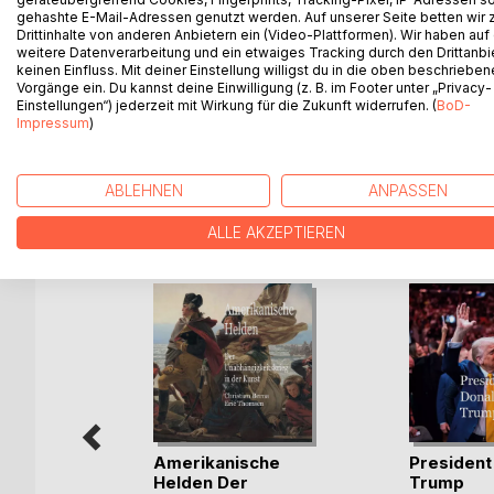
Salzburg in Austria is one of the best places to g
gehashte E-Mail-Adressen genutzt werden. Auf unserer Seite betten wir
no less than three different markets.
Drittinhalte von anderen Anbietern ein (Video-Plattformen). Wir haben auf
weitere Datenverarbeitung und ein etwaiges Tracking durch den Drittanbi
One market is by the magnificent Baroque cathedra
keinen Einfluss. Mit deiner Einstellung willigst du in die oben beschriebe
where the Bishop-Prince used to reside.
Vorgänge ein. Du kannst deine Einwilligung (z. B. im Footer unter „Privacy-
Salzburg was an independent mini-state ruled by a
Einstellungen“) jederzeit mit Wirkung für die Zukunft widerrufen. (
BoD-
Impressum
)
You can still feel this self-contained grandeur in t
ABLEHNEN
ANPASSEN
WEITERE TITEL BEI
Bo
ALLE AKZEPTIEREN
krippe
Amerikanische
President
Staaten
Helden Der
Trump