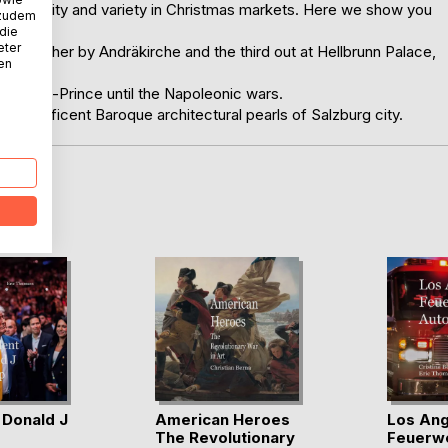
o for quality and variety in Christmas markets. Here we show you
 zudem
 die
eter
l. Another by Andräkirche and the third out at Hellbrunn Palace,
nen
 Bishop-Prince until the Napoleonic wars.
he magnificent Baroque architectural pearls of Salzburg city.
D
 Donald J
American Heroes
Los Ang
The Revolutionary
Feuerw