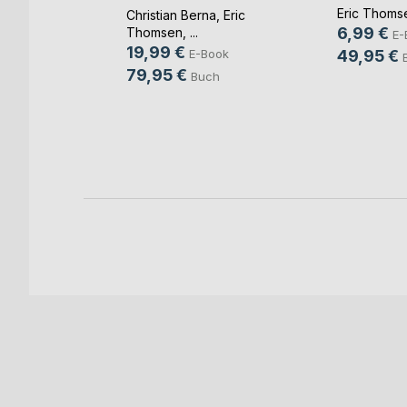
Unabhängi(...)
,
Eric
Eric Thoms
Christian Berna
,
Eric
6,99 €
Thomsen
, ...
E-
19,99 €
ook
E-Book
49,95 €
79,95 €
ch
Buch