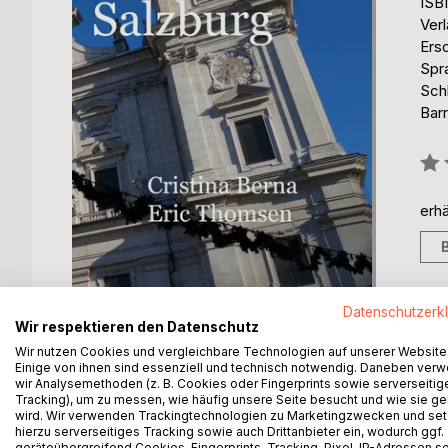
ISB
Ver
Ers
Spr
Schl
Barr
Bew
0%
erhä
Datenschutzerk
Wir respektieren den Datenschutz
Wir nutzen Cookies und vergleichbare Technologien auf unserer Website
Einige von ihnen sind essenziell und technisch notwendig. Daneben ver
wir Analysemethoden (z. B. Cookies oder Fingerprints sowie serverseitig
Tracking), um zu messen, wie häufig unsere Seite besucht und wie sie ge
BESCHREIBUNG
AUTOR/IN
PRESSES
wird. Wir verwenden Trackingtechnologien zu Marketingzwecken und se
hierzu serverseitiges Tracking sowie auch Drittanbieter ein, wodurch ggf.
geräteübergreifend Cookies, Fingerprints, Tracking-Pixel, IP-Adressen s