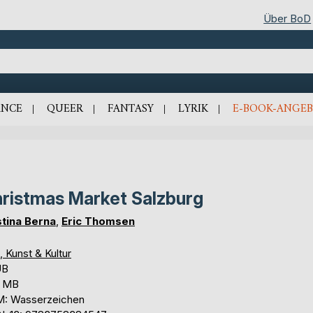
Über BoD
NCE
QUEER
FANTASY
LYRIK
E-BOOK-ANGEB
ristmas Market Salzburg
stina Berna
,
Eric Thomsen
, Kunst & Kultur
UB
4 MB
: Wasserzeichen