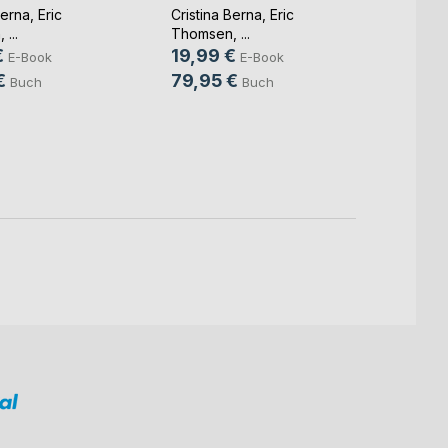
Berna
,
Eric
Cristina Berna
,
Eric
n
, ...
Thomsen
, ...
€
19,99 €
Nikol
E-Book
E-Book
Maler
€
79,95 €
Buch
Buch
Cristin
Thoms
19,9
79,9