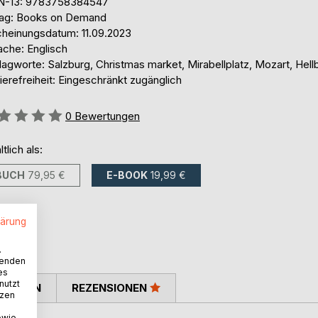
N-13: 9783758384547
lag: Books on Demand
cheinungsdatum: 11.09.2023
ache: Englisch
agworte: Salzburg, Christmas market, Mirabellplatz, Mozart, Hell
ierefreiheit: Eingeschränkt zugänglich
ertung::
0
Bewertungen
ltlich als:
BUCH
79,95 €
E-BOOK
19,99 €
lärung
.
wenden
es
nutzt
TIMMEN
REZENSIONEN
tzen
owie