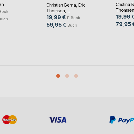
(...)
en
Cristina 
Christian Berna
,
Eric
Thomse
Thomsen
, ...
Book
19,99 
19,99 €
E-Book
Buch
79,95 
59,95 €
Buch