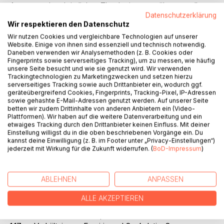
Aussagen der christlichen Theologie gegenübergestellt.
Datenschutzerklärung
Denn diese thematisieren die Erfahrungsmöglichkeiten von
Wir respektieren den Datenschutz
Gottes zeitenthobener Ewigkeit im präsenten Jetzt sowie
die menschliche Bestimmung einer transzendentalen und
Wir nutzen Cookies und vergleichbare Technologien auf unserer
Website. Einige von ihnen sind essenziell und technisch notwendig.
endgültigen Teilhabe daran.
Daneben verwenden wir Analysemethoden (z. B. Cookies oder
Der persönliche Glaube an ein ewiges Leben, welches die
Fingerprints sowie serverseitiges Tracking), um zu messen, wie häufig
christliche Tradition verheißt, stellt im empirischen Teil den
unsere Seite besucht und wie sie genutzt wird. Wir verwenden
Trackingtechnologien zu Marketingzwecken und setzen hierzu
Ausgangspunkt dar. Eine so transzendental verlängerte
serverseitiges Tracking sowie auch Drittanbieter ein, wodurch ggf.
Zeitperspektive bleibt als subjektive Größe bestehen.
geräteübergreifend Cookies, Fingerprints, Tracking-Pixel, IP-Adressen
Mittels Fragebogen wird nun der Einfluss dieser
sowie gehashte E-Mail-Adressen genutzt werden. Auf unserer Seite
betten wir zudem Drittinhalte von anderen Anbietern ein (Video-
Zeitperspektive auf das Lebenstempo und das
Plattformen). Wir haben auf die weitere Datenverarbeitung und ein
Gegenwartserleben erhoben. Durch eine Bildung von
etwaiges Tracking durch den Drittanbieter keinen Einfluss. Mit deiner
Gruppen innerhalb der befragten Stichprobe lassen sich die
Einstellung willigst du in die oben beschriebenen Vorgänge ein. Du
kannst deine Einwilligung (z. B. im Footer unter „Privacy-Einstellungen“)
gefundenen Daten vergleichen.
jederzeit mit Wirkung für die Zukunft widerrufen. (
BoD-Impressum
)
Inhaltsverzeichnis:Inhaltsverzeichnis:
Abstract3
ABLEHNEN
ANPASSEN
Einleitung4
A.Entwicklung des Themengebietes und der
ALLE AKZEPTIEREN
Problemstellung6
1.Zeitverständnis interdisziplinär betrachtet8