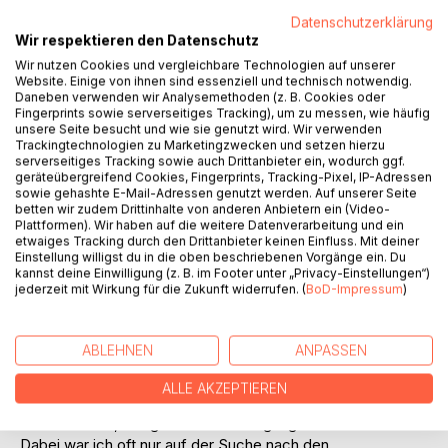
Titel bewerten
Datenschutzerklärung
Wir respektieren den Datenschutz
Wir nutzen Cookies und vergleichbare Technologien auf unserer
Website. Einige von ihnen sind essenziell und technisch notwendig.
Daneben verwenden wir Analysemethoden (z. B. Cookies oder
Fingerprints sowie serverseitiges Tracking), um zu messen, wie häufig
unsere Seite besucht und wie sie genutzt wird. Wir verwenden
Trackingtechnologien zu Marketingzwecken und setzen hierzu
BESCHREIBUNG
serverseitiges Tracking sowie auch Drittanbieter ein, wodurch ggf.
geräteübergreifend Cookies, Fingerprints, Tracking-Pixel, IP-Adressen
sowie gehashte E-Mail-Adressen genutzt werden. Auf unserer Seite
betten wir zudem Drittinhalte von anderen Anbietern ein (Video-
Was haben eine Bäckerei mit Erotik, Zigarren mit einem
Plattformen). Wir haben auf die weitere Datenverarbeitung und ein
Toten oder eine fehlende Zaunlatte mit einem Waldbrand
etwaiges Tracking durch den Drittanbieter keinen Einfluss. Mit deiner
zu tun? Erklärungen für diese und ähnlich kuriose
Einstellung willigst du in die oben beschriebenen Vorgänge ein. Du
kannst deine Einwilligung (z. B. im Footer unter „Privacy-Einstellungen“)
Zusammenhänge liegen in den Ereignissen meiner jungen,
jederzeit mit Wirkung für die Zukunft widerrufen. (
BoD-Impressum
)
wilden Lebensjahre.
Aufgewachsen als Kind der 70er- und 80er-Jahre bin ich
meinen tollkühnen Ideen, meinem Hang zu unbedachten
ABLEHNEN
ANPASSEN
Dummheiten, zu lustigen Streichen und fiesen
Gemeinheiten unbeirrt nachgegangen. Von meinen
ALLE AKZEPTIEREN
Mitmenschen wurde ich, mal mehr, mal weniger liebevoll,
als "Unducht", "Flegel" oder "Draufgänger" bezeichnet.
Dabei war ich oft nur auf der Suche nach den