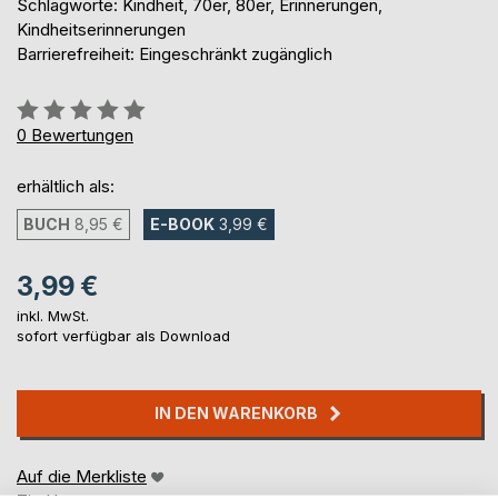
Schlagworte: Kindheit, 70er, 80er, Erinnerungen,
Kindheitserinnerungen
Barrierefreiheit: Eingeschränkt zugänglich
Bewertung::
0%
0
Bewertungen
erhältlich als:
BUCH
8,95 €
E-BOOK
3,99 €
3,99 €
inkl. MwSt.
sofort verfügbar als Download
IN DEN WARENKORB
Auf die Merkliste