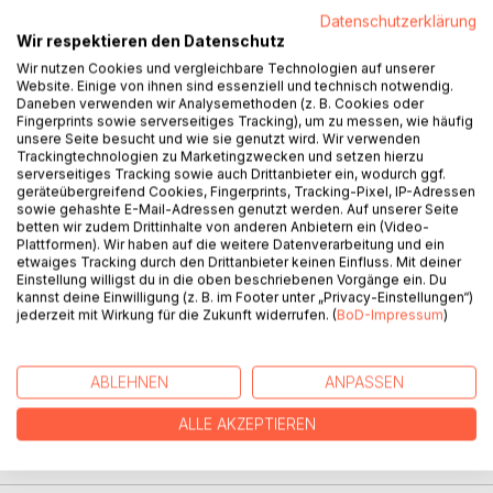
Eine Zauberblume.
Datenschutzerklärung
Wir respektieren den Datenschutz
Und eine kleine Maus, die nicht aufgibt.
Was, wenn ein kleiner Traum zu einem grossen Abenteuer
Wir nutzen Cookies und vergleichbare Technologien auf unserer
Website. Einige von ihnen sind essenziell und technisch notwendig.
wird?
Daneben verwenden wir Analysemethoden (z. B. Cookies oder
Chiki ist eine kleine, schuechterne Maus, die von etwas
Fingerprints sowie serverseitiges Tracking), um zu messen, wie häufig
ganz Grossem traeumt.
unsere Seite besucht und wie sie genutzt wird. Wir verwenden
Trackingtechnologien zu Marketingzwecken und setzen hierzu
Als sie von einer geheimnisvollen Zauberblume hoert,
serverseitiges Tracking sowie auch Drittanbieter ein, wodurch ggf.
macht sie sich auf den Weg.
geräteübergreifend Cookies, Fingerprints, Tracking-Pixel, IP-Adressen
Doch nicht jeder Wunsch erfuellt sich so, wie man es
sowie gehashte E-Mail-Adressen genutzt werden. Auf unserer Seite
betten wir zudem Drittinhalte von anderen Anbietern ein (Video-
erwartet.
Plattformen). Wir haben auf die weitere Datenverarbeitung und ein
Auf ihrer Reise erlebt Chiki viele besondere Momente und
etwaiges Tracking durch den Drittanbieter keinen Einfluss. Mit deiner
entdeckt,
Einstellung willigst du in die oben beschriebenen Vorgänge ein. Du
kannst deine Einwilligung (z. B. im Footer unter „Privacy-Einstellungen“)
dass Traeume manchmal auf ganz unerwartete Weise wahr
jederzeit mit Wirkung für die Zukunft widerrufen. (
BoD-Impressum
)
werden.
Eine liebevolle Geschichte ueber Mut, Freundschaft und
den Glauben an sich selbst
ABLEHNEN
ANPASSEN
fuer Kinder ab 4 Jahren.
ALLE AKZEPTIEREN
AUTOR/IN