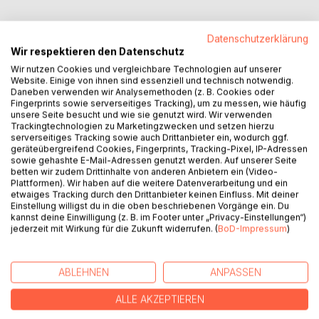
Datenschutzerklärung
Wir respektieren den Datenschutz
BESCHREIBUNG
Wir nutzen Cookies und vergleichbare Technologien auf unserer
Website. Einige von ihnen sind essenziell und technisch notwendig.
Daneben verwenden wir Analysemethoden (z. B. Cookies oder
Fingerprints sowie serverseitiges Tracking), um zu messen, wie häufig
Chiara ist eine alleinerziehende Mutter im Spagat zwischen
unsere Seite besucht und wie sie genutzt wird. Wir verwenden
Klinikjob und Privatleben.
Trackingtechnologien zu Marketingzwecken und setzen hierzu
serverseitiges Tracking sowie auch Drittanbieter ein, wodurch ggf.
geräteübergreifend Cookies, Fingerprints, Tracking-Pixel, IP-Adressen
Als ihre Chefin sie mit der Begutachtung einer Frau
sowie gehashte E-Mail-Adressen genutzt werden. Auf unserer Seite
beauftragt, die im Verdacht steht, ihren Mann umgebracht
betten wir zudem Drittinhalte von anderen Anbietern ein (Video-
zu haben, gerät ihr Leben aus dem Gleichgewicht.
Plattformen). Wir haben auf die weitere Datenverarbeitung und ein
etwaiges Tracking durch den Drittanbieter keinen Einfluss. Mit deiner
Neugierig wie sie ist, kann sie es nicht lassen, ein paar
Einstellung willigst du in die oben beschriebenen Vorgänge ein. Du
Nachforschungen im Fall des sogenannten
kannst deine Einwilligung (z. B. im Footer unter „Privacy-Einstellungen“)
"Mistgabelmordes" anzustellen und gerät dadurch in
jederzeit mit Wirkung für die Zukunft widerrufen. (
BoD-Impressum
)
Teufels Küche.
In all den Wirren versucht sie, eine Beziehung zu Luis
ABLEHNEN
ANPASSEN
aufzubauen. Ausgang ungewiss.
ALLE AKZEPTIEREN