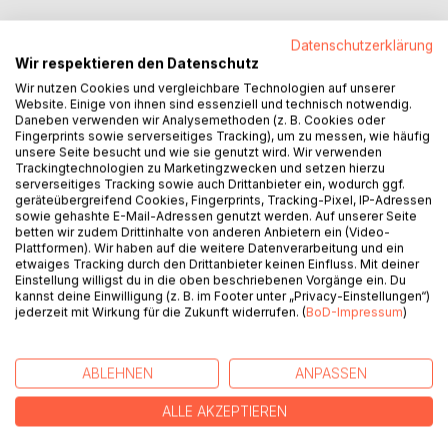
Datenschutzerklärung
Wir respektieren den Datenschutz
Wir nutzen Cookies und vergleichbare Technologien auf unserer
Website. Einige von ihnen sind essenziell und technisch notwendig.
Daneben verwenden wir Analysemethoden (z. B. Cookies oder
Fingerprints sowie serverseitiges Tracking), um zu messen, wie häufig
BESCHREIBUNG
unsere Seite besucht und wie sie genutzt wird. Wir verwenden
Trackingtechnologien zu Marketingzwecken und setzen hierzu
serverseitiges Tracking sowie auch Drittanbieter ein, wodurch ggf.
Wenn junge Menschen sich für die Chemie begeistern, ob
geräteübergreifend Cookies, Fingerprints, Tracking-Pixel, IP-Adressen
sowie gehashte E-Mail-Adressen genutzt werden. Auf unserer Seite
als Chemikant, Laborant oder promovierter
betten wir zudem Drittinhalte von anderen Anbietern ein (Video-
Diplomchemiker, stehen sie vor großen Entscheidungen
Plattformen). Wir haben auf die weitere Datenverarbeitung und ein
und Herausforderungen. Mit den vielfältigen Erfahrungen
etwaiges Tracking durch den Drittanbieter keinen Einfluss. Mit deiner
Einstellung willigst du in die oben beschriebenen Vorgänge ein. Du
eines langen Chemiker-Lebens in Industrie, Hochschule
kannst deine Einwilligung (z. B. im Footer unter „Privacy-Einstellungen“)
und diversen Institutionen kann dieses Buch in
jederzeit mit Wirkung für die Zukunft widerrufen. (
BoD-Impressum
)
umfangreicher und humorvoller Weise eine
Orientierungshilfe sein.
Die Chemie hat es versdient, sich ihr mit ganzer Hingabe,
ABLEHNEN
ANPASSEN
Rechtschaffenheit und Standhaftigkeit zu widmen.
ALLE AKZEPTIEREN
AUTOR/IN