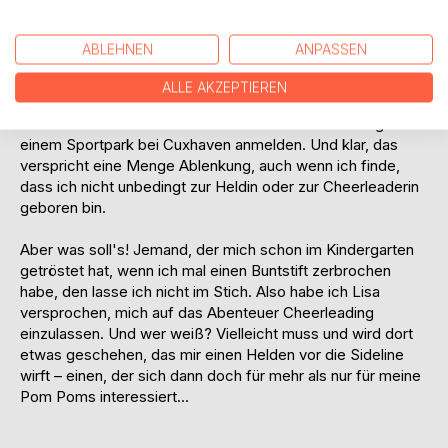
Nee, ehrlich. Wenn Serienkiller in euren Köpfen rumspuken,
dann ist das nicht lustig!
ABLEHNEN
ANPASSEN
Aber zum Glück gibt es ja Lisa. Meine beste, meine
ALLE AKZEPTIEREN
allerbeste Freundin. Sie hat den Vorschlag gemacht, dass
wir uns in den Semesterferien für einen Cheerleadingkurs in
einem Sportpark bei Cuxhaven anmelden. Und klar, das
verspricht eine Menge Ablenkung, auch wenn ich finde,
dass ich nicht unbedingt zur Heldin oder zur Cheerleaderin
geboren bin.
Aber was soll's! Jemand, der mich schon im Kindergarten
getröstet hat, wenn ich mal einen Buntstift zerbrochen
habe, den lasse ich nicht im Stich. Also habe ich Lisa
versprochen, mich auf das Abenteuer Cheerleading
einzulassen. Und wer weiß? Vielleicht muss und wird dort
etwas geschehen, das mir einen Helden vor die Sideline
wirft – einen, der sich dann doch für mehr als nur für meine
Pom Poms interessiert...