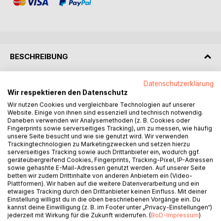
BESCHREIBUNG
Datenschutzerklärung
Mögt ihr freche – aber auch leicht unheimliche –
Wir respektieren den Datenschutz
Romanzen, die mit einer ordentlichen Portion Cheerspirit
Wir nutzen Cookies und vergleichbare Technologien auf unserer
gewürzt sind? Ist es okay für euch, wenn sich die Heldin
Website. Einige von ihnen sind essenziell und technisch notwendig.
eines Romans nicht ganz so ernst nimmt? Falls ja, dann
Daneben verwenden wir Analysemethoden (z. B. Cookies oder
interessiert euch sicher die Geschichte, die ich, Katrin
Fingerprints sowie serverseitiges Tracking), um zu messen, wie häufig
Mara, 23-jährige Fotografiestudentin, hier erzählen werde.
unsere Seite besucht und wie sie genutzt wird. Wir verwenden
Trackingtechnologien zu Marketingzwecken und setzen hierzu
serverseitiges Tracking sowie auch Drittanbieter ein, wodurch ggf.
Los geht es damit, dass Männer immer nur das Eine wollen:
geräteübergreifend Cookies, Fingerprints, Tracking-Pixel, IP-Adressen
Nämlich ins Kino gefahren werden, nachdem sie ihren
sowie gehashte E-Mail-Adressen genutzt werden. Auf unserer Seite
betten wir zudem Drittinhalte von anderen Anbietern ein (Video-
Führerschein für einen Monat losgeworden sind. Zu dumm
Plattformen). Wir haben auf die weitere Datenverarbeitung und ein
nur, dass sie einen hinterher sitzen lassen und man dann
etwaiges Tracking durch den Drittanbieter keinen Einfluss. Mit deiner
auch noch ständig von Alb- und Tagträumen geplagt wird,
Einstellung willigst du in die oben beschriebenen Vorgänge ein. Du
kannst deine Einwilligung (z. B. im Footer unter „Privacy-Einstellungen“)
weil es ja soooo einen Spaß gemacht hat, sich die ganzen
jederzeit mit Wirkung für die Zukunft widerrufen. (
BoD-Impressum
)
Horrorfilme anzusehen, in die man reingeschleppt wurde.