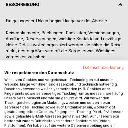
BESCHREIBUNG
Ein gelungener Urlaub beginnt lange vor der Abreise.
Reisedokumente, Buchungen, Packlisten, Versicherungen,
Ausflüge, Reservierungen, wichtige Kontakte und unzählige
kleine Details wollen organisiert werden. Je näher die Reise
rückt, desto größer wird oft die Sorge, etwas Wichtiges
vergessen zu haben.
Datenschutzerklärung
Das Checkbuch Reise & Urlaub hilft Dir dabei, den
Wir respektieren den Datenschutz
Überblick zu behalten. Es begleitet Dich von der ersten
Wir nutzen Cookies und vergleichbare Technologien auf unserer
Reiseidee über die Planung und Vorbereitung bis hin zu den
Website. Einige von ihnen sind essenziell und technisch notwendig.
schönsten Tagen Deines Urlaubs. Alle wichtigen
Daneben verwenden wir Analysemethoden (z. B. Cookies oder
Informationen, Checklisten, Notizen, Termine und
Fingerprints sowie serverseitiges Tracking), um zu messen, wie häufig
unsere Seite besucht und wie sie genutzt wird. Wir verwenden
Reiseunterlagen können an einem zentralen Ort
Trackingtechnologien zu Marketingzwecken und setzen hierzu
dokumentiert werden.
serverseitiges Tracking sowie auch Drittanbieter ein, wodurch ggf.
geräteübergreifend Cookies, Fingerprints, Tracking-Pixel, IP-Adressen
Gleichzeitig unterstützt Dich das Buch dabei, Deine Reise
sowie gehashte E-Mail-Adressen genutzt werden. Auf unserer Seite
betten wir zudem Drittinhalte von anderen Anbietern ein (Video-
bewusst zu gestalten. Sehenswürdigkeiten, Ausflugsziele,
Plattformen). Wir haben auf die weitere Datenverarbeitung und ein