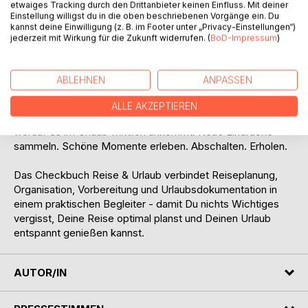
Restaurants, besondere Erlebnisse und persönliche
etwaiges Tracking durch den Drittanbieter keinen Einfluss. Mit deiner
Wünsche können bereits im Vorfeld geplant und während
Einstellung willigst du in die oben beschriebenen Vorgänge ein. Du
kannst deine Einwilligung (z. B. im Footer unter „Privacy-Einstellungen“)
der Reise ergänzt werden. Durch strukturierte Checklisten,
jederzeit mit Wirkung für die Zukunft widerrufen. (
BoD-Impressum
)
praktische Planungshilfen und übersichtliche Tagesseiten
entsteht Schritt für Schritt Dein persönlicher Reisebegleiter
für eine Reise von bis zu drei Wochen.
ABLEHNEN
ANPASSEN
So musst Du unterwegs nicht ständig überlegen, suchen
ALLE AKZEPTIEREN
oder improvisieren. Du kannst Dich auf das konzentrieren,
worauf es im Urlaub wirklich ankommt: Neue Eindrücke
sammeln. Schöne Momente erleben. Abschalten. Erholen.
Das Checkbuch Reise & Urlaub verbindet Reiseplanung,
Organisation, Vorbereitung und Urlaubsdokumentation in
einem praktischen Begleiter - damit Du nichts Wichtiges
vergisst, Deine Reise optimal planst und Deinen Urlaub
entspannt genießen kannst.
AUTOR/IN