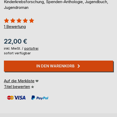
Kinderkrebsforschung, Spenden-Anthologie, Jugendbuch,
Jugendroman
Bewertung::
100%
1
Bewertung
22,00 €
inkl. MwSt. /
portofrei
sofort verfügbar
IN DEN WARENKORB
Auf die Merkliste
Titel bewerten