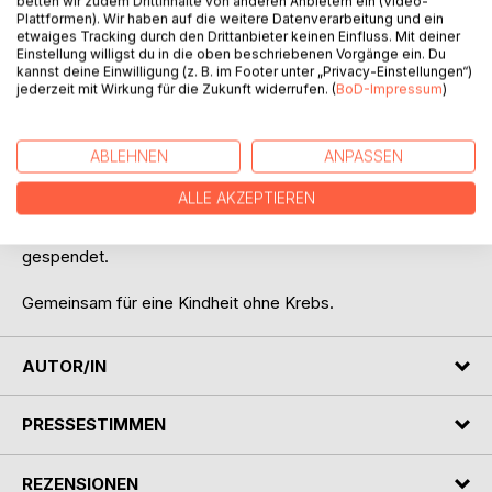
betten wir zudem Drittinhalte von anderen Anbietern ein (Video-
Plattformen). Wir haben auf die weitere Datenverarbeitung und ein
Eine unbeschwerte Kindheit und Jugend ist nicht allen
etwaiges Tracking durch den Drittanbieter keinen Einfluss. Mit deiner
vergönnt. Anstatt mit Freunden draussen zu sein, müssen
Einstellung willigst du in die oben beschriebenen Vorgänge ein. Du
krebskranke Kinder ihre Zeit im Krankenhaus verbringen.
kannst deine Einwilligung (z. B. im Footer unter „Privacy-Einstellungen“)
jederzeit mit Wirkung für die Zukunft widerrufen. (
BoD-Impressum
)
Charlie, unser starker Löwe, findet das traurig und möchte
kranken wie gesunden Jugendlichen mit diesem Buch viele
schöne Lesestunden und eine grosse Portion Mut
ABLEHNEN
ANPASSEN
vermitteln.
ALLE AKZEPTIEREN
Alle Einnahmen werden an CancelCancer zugunsten der
Stiftung Stern e.V. für die Kinderkrebsforschung Hamburg
gespendet.
Gemeinsam für eine Kindheit ohne Krebs.
AUTOR/IN
PRESSESTIMMEN
REZENSIONEN