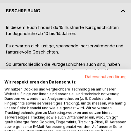
BESCHREIBUNG
In diesem Buch findest du 15 illustrierte Kurzgeschichten
für Jugendliche ab 10 bis 14 Jahren.
Es erwarten dich lustige, spannende, herzerwärmende und
fantasievolle Geschichten.
So unterschiedlich die Kurzgeschichten auch sind, haben
sie doch eines gemeinsam: Sie alle machen Mut. Denn
mutig sein, ist manchmal ganz schön schwer.
Datenschutzerklärung
Wir respektieren den Datenschutz
Finde mit Nico heraus, was es mit den Windspielen auf sich
Wir nutzen Cookies und vergleichbare Technologien auf unserer
Website. Einige von ihnen sind essenziell und technisch notwendig.
hat, drücke Julie und Lotti beim entscheidenden Fussball-
Daneben verwenden wir Analysemethoden (z. B. Cookies oder
Spiel die Daumen, hilf Kalle dabei, seinen kleinen Mops vor
Fingerprints sowie serverseitiges Tracking), um zu messen, wie häufig
Boris zu schützen, und Sophie, das Schattenmonster zu
unsere Seite besucht und wie sie genutzt wird. Wir verwenden
Trackingtechnologien zu Marketingzwecken und setzen hierzu
vertreiben. Erlebe Josefin, wie Lino ihr Herz höherschlagen
serverseitiges Tracking sowie auch Drittanbieter ein, wodurch ggf.
lässt, und sei dabei, wenn Alea ihre letzte Mutperle
geräteübergreifend Cookies, Fingerprints, Tracking-Pixel, IP-Adressen
bekommt.
sowie gehashte E-Mail-Adressen genutzt werden. Auf unserer Seite