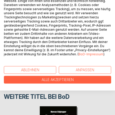
Website. Einige von ihnen sind essenziell und technisch notwendig.
Team. Irgendetwas scheint allerdings nicht mit Charlie zu
Daneben verwenden wir Analysemethoden (z. B. Cookies oder
stimmen. Und während Frieda fest dazu entschlossen ist
Fingerprints sowie serverseitiges Tracking), um zu messen, wie häufig
unsere Seite besucht und wie sie genutzt wird. Wir verwenden
so zu tun als wäre alles normal, scheint die Außenwelt wie
Trackingtechnologien zu Marketingzwecken und setzen hierzu
davon besessen ihr das Gegenteil zu beweisen.
serverseitiges Tracking sowie auch Drittanbieter ein, wodurch ggf.
geräteübergreifend Cookies, Fingerprints, Tracking-Pixel, IP-Adressen
sowie gehashte E-Mail-Adressen genutzt werden. Auf unserer Seite
betten wir zudem Drittinhalte von anderen Anbietern ein (Video-
AUTOR/IN
Plattformen). Wir haben auf die weitere Datenverarbeitung und ein
etwaiges Tracking durch den Drittanbieter keinen Einfluss. Mit deiner
Einstellung willigst du in die oben beschriebenen Vorgänge ein. Du
PRESSESTIMMEN
kannst deine Einwilligung (z. B. im Footer unter „Privacy-Einstellungen“)
jederzeit mit Wirkung für die Zukunft widerrufen. (
BoD-Impressum
)
REZENSIONEN
ABLEHNEN
ANPASSEN
ALLE AKZEPTIEREN
WEITERE TITEL BEI
BoD