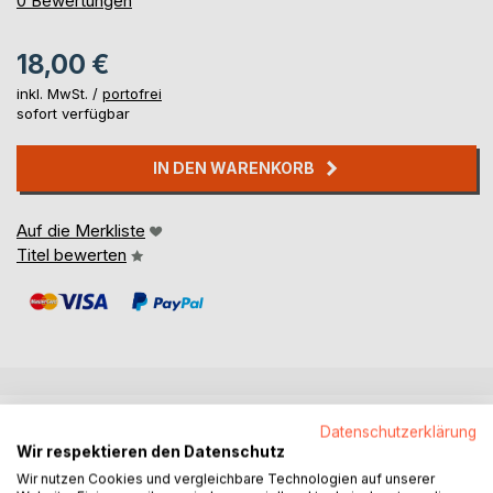
0
Bewertungen
18,00 €
inkl. MwSt. /
portofrei
sofort verfügbar
IN DEN WARENKORB
Auf die Merkliste
Titel bewerten
BESCHREIBUNG
Datenschutzerklärung
Wir respektieren den Datenschutz
Wir nutzen Cookies und vergleichbare Technologien auf unserer
Charlie redet gerne. Frieda nicht. Sie sind das perfekte