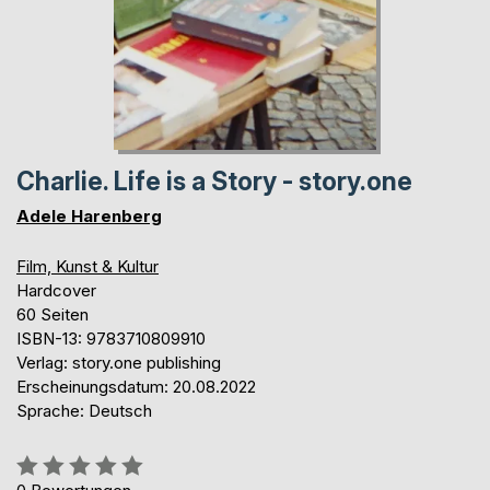
Charlie. Life is a Story - story.one
Adele Harenberg
Film, Kunst & Kultur
Hardcover
60 Seiten
ISBN-13: 9783710809910
Verlag: story.one publishing
Erscheinungsdatum: 20.08.2022
Sprache: Deutsch
Bewertung::
0%