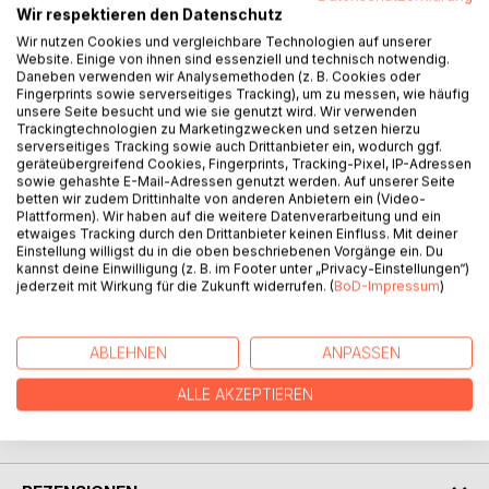
Wir respektieren den Datenschutz
Wir nutzen Cookies und vergleichbare Technologien auf unserer
Website. Einige von ihnen sind essenziell und technisch notwendig.
Daneben verwenden wir Analysemethoden (z. B. Cookies oder
Fingerprints sowie serverseitiges Tracking), um zu messen, wie häufig
BESCHREIBUNG
unsere Seite besucht und wie sie genutzt wird. Wir verwenden
Trackingtechnologien zu Marketingzwecken und setzen hierzu
serverseitiges Tracking sowie auch Drittanbieter ein, wodurch ggf.
geräteübergreifend Cookies, Fingerprints, Tracking-Pixel, IP-Adressen
Heute so modern wie vor über 2300 Jahren: Die
sowie gehashte E-Mail-Adressen genutzt werden. Auf unserer Seite
"Charakterbilder" des attischen Philosophen Theophrast.
betten wir zudem Drittinhalte von anderen Anbietern ein (Video-
Plattformen). Wir haben auf die weitere Datenverarbeitung und ein
In treffend-scharfen kurzen Beschreibungen zeichnet
etwaiges Tracking durch den Drittanbieter keinen Einfluss. Mit deiner
Theophrast in seinem Werk 30 Menschentypen, wie sie
Einstellung willigst du in die oben beschriebenen Vorgänge ein. Du
uns auch heute überall begegnen - ein kleines
kannst deine Einwilligung (z. B. im Footer unter „Privacy-Einstellungen“)
jederzeit mit Wirkung für die Zukunft widerrufen. (
BoD-Impressum
)
psychologisches Meisterwerk, welches beweist, daß sich
zwar die Zeiten ändern, der Mensch jedoch nicht.
ABLEHNEN
ANPASSEN
AUTOR/IN
ALLE AKZEPTIEREN
PRESSESTIMMEN