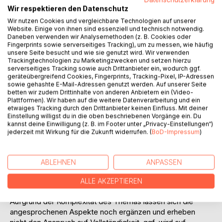
Organisationsform Telearbeit neue Wellen schlagen. Die
Wir respektieren den Datenschutz
einen sehen diese Möglichkeit als neue Chance, andere als
Wir nutzen Cookies und vergleichbare Technologien auf unserer
risikoreiches Unterfangen. Die vorliegende Arbeit soll
Website. Einige von ihnen sind essenziell und technisch notwendig.
hinsichtlich dieser Fragestellung eine Diskussionsgrundlage
Daneben verwenden wir Analysemethoden (z. B. Cookies oder
Fingerprints sowie serverseitiges Tracking), um zu messen, wie häufig
schaffen.
unsere Seite besucht und wie sie genutzt wird. Wir verwenden
Gang der Untersuchung:
Trackingtechnologien zu Marketingzwecken und setzen hierzu
Um für die Bewertung ein Basis zu haben, erfolgen im
serverseitiges Tracking sowie auch Drittanbieter ein, wodurch ggf.
ersten Teil neben einem Rückblick eine Definition der
geräteübergreifend Cookies, Fingerprints, Tracking-Pixel, IP-Adressen
sowie gehashte E-Mail-Adressen genutzt werden. Auf unserer Seite
Telearbeit und eine Vorstellung des Konzepts bzw. der
betten wir zudem Drittinhalte von anderen Anbietern ein (Video-
Rahmenbedingungen der Telearbeit. Der Teil schließt mit
Plattformen). Wir haben auf die weitere Datenverarbeitung und ein
einem empirischen Kapitel über ihre derzeitigen
etwaiges Tracking durch den Drittanbieter keinen Einfluss. Mit deiner
Einstellung willigst du in die oben beschriebenen Vorgänge ein. Du
Verbreitung und künftige Potentiale ab. Inhalte des zweiten
kannst deine Einwilligung (z. B. im Footer unter „Privacy-Einstellungen“)
Teils sind die Motive für Telearbeit sowie die Auswirkungen
jederzeit mit Wirkung für die Zukunft widerrufen. (
BoD-Impressum
)
respektive Chancen und Risiken von telekommunikativer
dezentraler Arbeit aus Perspektive der Beteiligten. Eine
Prognose der Chancen von Telearbeit bezüglich ihrer
ABLEHNEN
ANPASSEN
zukünftigen Entwicklung und eine abschließende
Bewertung sind Gegenstand des dritten Teils. Der
ALLE AKZEPTIEREN
detaillierte Gang der Arbeit ergibt sich aus der Gliederung.
Aufgrund der Komplexität des Themas lassen sich die
angesprochenen Aspekte noch ergänzen und erheben