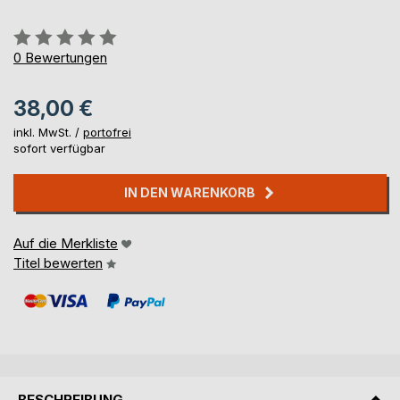
Bewertung::
0%
0
Bewertungen
38,00 €
inkl. MwSt. /
portofrei
sofort verfügbar
IN DEN WARENKORB
Auf die Merkliste
Titel bewerten
BESCHREIBUNG