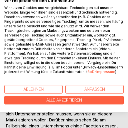
Wir respektieren den Datenschutz
bei 11 88 0 geholfen wird.
Wir nutzen Cookies und vergleichbare Technologien auf unserer
Der Kunde besteigt nun langsam aber sicher den
Website. Einige von ihnen sind essenziell und technisch notwendig.
Daneben verwenden wir Analysemethoden (z. B. Cookies oder
Königsthron und kann endlich frei wählen.
Fingerprints sowie serverseitiges Tracking), um zu messen, wie häufig
Im Jahr 2003 ist es endlich soweit. Das älteste staatliche
unsere Seite besucht und wie sie genutzt wird. Wir verwenden
Monopol Deutschlands fällt: das Postmonopol!
Trackingtechnologien zu Marketingzwecken und setzen hierzu
serverseitiges Tracking sowie auch Drittanbieter ein, wodurch ggf.
Die Liberalisierung des deutschen Briefmarktes kommt mit
geräteübergreifend Cookies, Fingerprints, Tracking-Pixel, IP-Adressen
der Freigabe von Briefzustellungen mit einem
sowie gehashte E-Mail-Adressen genutzt werden. Auf unserer Seite
Einzelgewicht bis einschließlich 200g endgültig zum
betten wir zudem Drittinhalte von anderen Anbietern ein (Video-
Abschluss. Nun heißt es: Start frei für innovative
Plattformen). Wir haben auf die weitere Datenverarbeitung und ein
etwaiges Tracking durch den Drittanbieter keinen Einfluss. Mit deiner
Dienstleister. Fragen, die man sich nie gestellt hat, können
Einstellung willigst du in die oben beschriebenen Vorgänge ein. Du
plötzlich über Marktanteile entscheiden. Wo steht der
kannst deine Einwilligung (z. B. im Footer unter „Privacy-Einstellungen“)
nächste Briefkasten?, Kann meine Post nicht auch abgeholt
jederzeit mit Wirkung für die Zukunft widerrufen. (
BoD-Impressum
)
werden?, Warum zahle ich 1,10 DM für Briefzustellung am
nächsten Tag, wenn mein Brief auch ruhig 3 Tage
ABLEHNEN
ANPASSEN
unterwegs sein kann? ...all diese Fragen gewinnen nun an
wirtschaftlicher Bedeutung und können über die Existenz
ALLE AKZEPTIEREN
neuer Unternehmen entscheiden.
Diese Fallstudie soll Ihnen zeigen, welchen Bedingungen
sich Unternehmer stellen müssen, wenn sie an diesem
Markt agieren wollen. Darüber hinaus sehen Sie am
Fallbeispiel eines Unternehmens einige Facetten dessen,