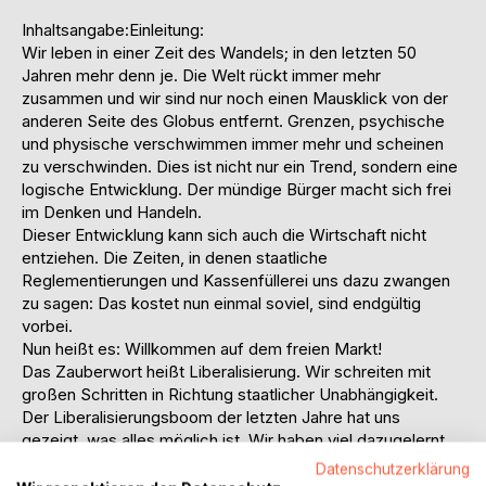
Inhaltsangabe:Einleitung:
Wir leben in einer Zeit des Wandels; in den letzten 50
Jahren mehr denn je. Die Welt rückt immer mehr
zusammen und wir sind nur noch einen Mausklick von der
anderen Seite des Globus entfernt. Grenzen, psychische
und physische verschwimmen immer mehr und scheinen
zu verschwinden. Dies ist nicht nur ein Trend, sondern eine
logische Entwicklung. Der mündige Bürger macht sich frei
im Denken und Handeln.
Dieser Entwicklung kann sich auch die Wirtschaft nicht
entziehen. Die Zeiten, in denen staatliche
Reglementierungen und Kassenfüllerei uns dazu zwangen
zu sagen: Das kostet nun einmal soviel, sind endgültig
vorbei.
Nun heißt es: Willkommen auf dem freien Markt!
Das Zauberwort heißt Liberalisierung. Wir schreiten mit
großen Schritten in Richtung staatlicher Unabhängigkeit.
Der Liberalisierungsboom der letzten Jahre hat uns
gezeigt, was alles möglich ist. Wir haben viel dazugelernt,
zum Beispiel, dass man nach Freiburg 100% vorwählen
Datenschutzerklärung
muss (0 10 90 = 100%), dass Strom gelb ist und dass Sie