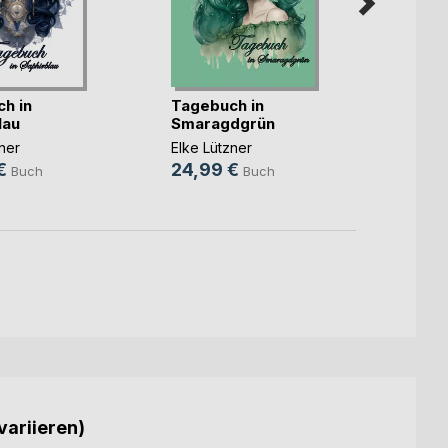
h in
Tagebuch in
Tageb
lau
Smaragdgrün
Rubin
ner
Elke Lützner
Elke L
€
24,99 €
17,99
Buch
Buch
variieren)