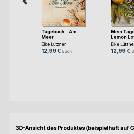
ür die
Tagebuch - Am
Mein Tage
Meer
Lemon Lo
Elke Lützner
Elke Lützne
ch
12,99 €
12,99 €
Buch
B
ook
3D-Ansicht des Produktes (beispielhaft auf 