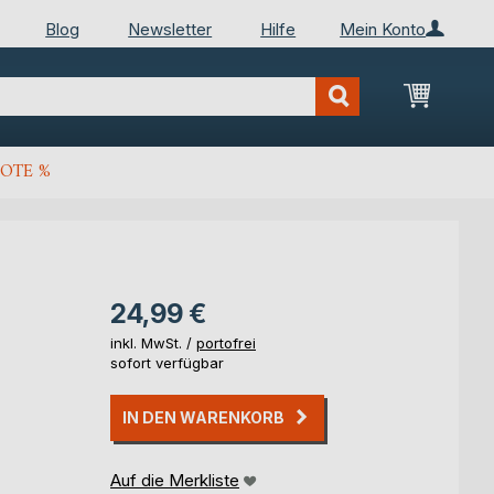
Blog
Newsletter
Hilfe
Mein Konto
Mein Wa
OTE %
e
24,99 €
inkl. MwSt. /
portofrei
sofort verfügbar
IN DEN WARENKORB
Auf die Merkliste