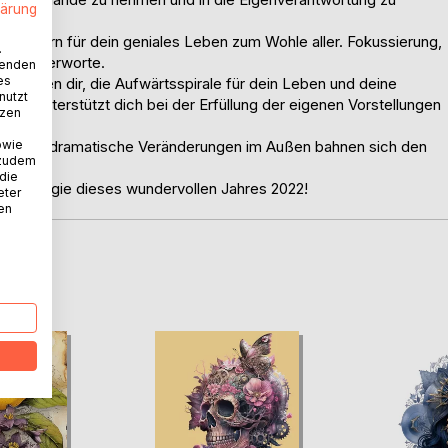
lärung
amenkorn für dein geniales Leben zum Wohle aller. Fokussierung,
.
ie Zauberworte.
wenden
es
 helfen dir, die Aufwärtsspirale für dein Leben und deine
nutzt
022 unterstützt dich bei der Erfüllung der eigenen Vorstellungen
tzen
ommen.
owie
ber auch dramatische Veränderungen im Außen bahnen sich den
 zudem
 die
den Energie dieses wundervollen Jahres 2022!
eter
nen
D