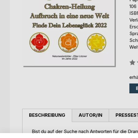
106
ISB
Ver
Ers
Spr
Sch
Wel
Bew
0%
erhä
BESCHREIBUNG
AUTOR/IN
PRESSES
Bist du auf der Suche nach Antworten für die Dra
dass es an der Zeit ist, das Leben wieder in die