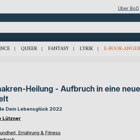
Über BoD
NCE
QUEER
FANTASY
LYRIK
E-BOOK-ANGEB
akren-Heilung - Aufbruch in eine neu
lt
de Dein Lebensglück 2022
e Lützner
undheit, Ernährung & Fitness
erback