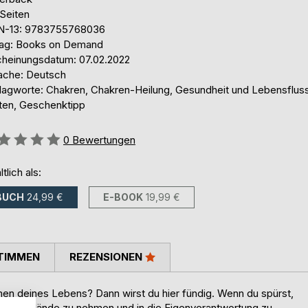
 Seiten
N-13: 9783755768036
lag: Books on Demand
cheinungsdatum: 07.02.2022
ache: Deutsch
lagworte: Chakren, Chakren-Heilung, Gesundheit und Lebensflus
ten, Geschenktipp
ertung::
0
Bewertungen
ltlich als:
BUCH
24,99 €
E-BOOK
19,99 €
TIMMEN
REZENSIONEN
men deines Lebens? Dann wirst du hier fündig. Wenn du spürst,
 eigenen Hände zu nehmen und in die Eigenverantwortung zu