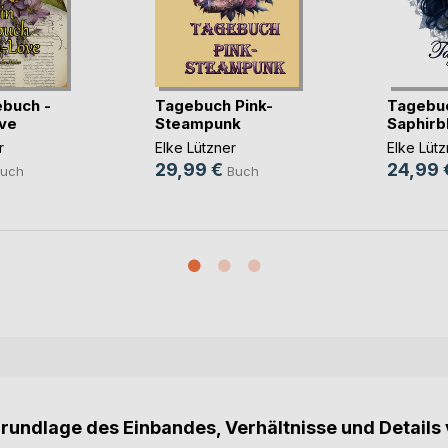
buch -
Tagebuch Pink-
Tagebuc
ve
Steampunk
Saphirb
r
Elke Lützner
Elke Lütz
29,99 €
24,99 
uch
Buch
Grundlage des Einbandes, Verhältnisse und Details 