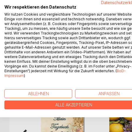
Datenschutzerk
kommen, dann ist dies dein Buch!
Wir respektieren den Datenschutz
Nutze die Energie des Jahres 2022 und lege ein S
Wir nutzen Cookies und vergleichbare Technologien auf unserer Website
Eigenverantwortung und Herzensliebe sind jetzt d
Einige von ihnen sind essenziell und technisch notwendig. Daneben ver
wir Analysemethoden (z. B. Cookies oder Fingerprints sowie serverseitig
Das Wissen über die Chakren und deren Wirkweisen
Tracking), um zu messen, wie häufig unsere Seite besucht und wie sie ge
Gesundheit zu erklimmen. Die Energie des Jahres 2
wird. Wir verwenden Trackingtechnologien zu Marketingzwecken und se
und Wünsche, wenn diese aus deinem Herzen k
hierzu serverseitiges Tracking sowie auch Drittanbieter ein, wodurch ggf.
geräteübergreifend Cookies, Fingerprints, Tracking-Pixel, IP-Adressen s
In diesem Jahr sind für jeden Wunder möglich, a
gehashte E-Mail-Adressen genutzt werden. Auf unserer Seite betten wir
Weg.
Drittinhalte von anderen Anbietern ein (Video-Plattformen). Wir haben auf
Nutze diese Zeit der wertvollen und unterstützen
weitere Datenverarbeitung und ein etwaiges Tracking durch den Drittanbi
keinen Einfluss. Mit deiner Einstellung willigst du in die oben beschriebe
Vorgänge ein. Du kannst deine Einwilligung (z. B. im Footer unter „Privacy-
Einstellungen“) jederzeit mit Wirkung für die Zukunft widerrufen. (
BoD-
Impressum
)
WEITERE TITEL BEI
Bo
ABLEHNEN
ANPASSEN
ALLE AKZEPTIEREN