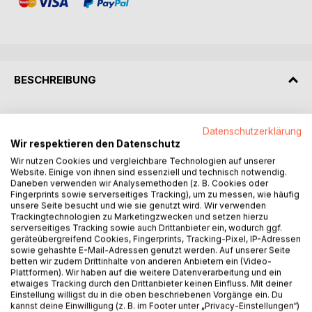
BESCHREIBUNG
Wie schaffen Unternehmen ein ganzheitliches Kundenbild,
Datenschutzerklärung
das über Kanäle, Geräte und Touchpoints hinweg Bestand
Wir respektieren den Datenschutz
hat? Wie lassen sich Kundendaten DSGVO-konform
Wir nutzen Cookies und vergleichbare Technologien auf unserer
erfassen, in Echtzeit aktivieren und sinnvoll nutzen? Und
Website. Einige von ihnen sind essenziell und technisch notwendig.
wie gelingt die Einführung einer Customer Data Plattform
Daneben verwenden wir Analysemethoden (z. B. Cookies oder
(CDP) ohne technische Sackgassen?
Fingerprints sowie serverseitiges Tracking), um zu messen, wie häufig
unsere Seite besucht und wie sie genutzt wird. Wir verwenden
Trackingtechnologien zu Marketingzwecken und setzen hierzu
Dieses praxisorientierte Handbuch aus der Reihe DIGITAL
serverseitiges Tracking sowie auch Drittanbieter ein, wodurch ggf.
BUSINESS GUIDES gibt fundierte Antworten: Es begleitet
geräteübergreifend Cookies, Fingerprints, Tracking-Pixel, IP-Adressen
Entscheider:innen, Marketingverantwortliche und IT-Teams
sowie gehashte E-Mail-Adressen genutzt werden. Auf unserer Seite
betten wir zudem Drittinhalte von anderen Anbietern ein (Video-
durch alle Phasen eines CDP-Projekts von der
Plattformen). Wir haben auf die weitere Datenverarbeitung und ein
Zieldefinition über die Systemauswahl bis hin zur
etwaiges Tracking durch den Drittanbieter keinen Einfluss. Mit deiner
technischen Integration, Governance und operativen
Einstellung willigst du in die oben beschriebenen Vorgänge ein. Du
kannst deine Einwilligung (z. B. im Footer unter „Privacy-Einstellungen“)
Nutzung.