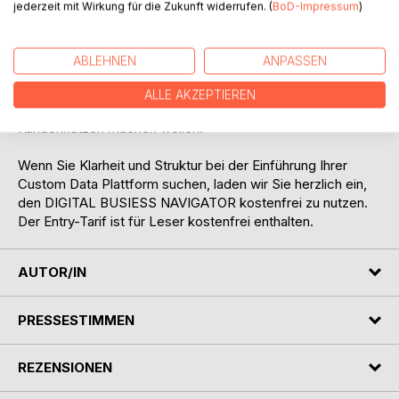
jederzeit mit Wirkung für die Zukunft widerrufen. (
BoD-Impressum
)
Mit Marktübersichten, Checklisten, Use Cases und Best
Practices liefert das Buch das nötige Wissen, um
ABLEHNEN
ANPASSEN
datengetriebene Kundenerlebnisse aufzubauen,
nachvollziehbar, rechtssicher und zukunftsorientiert.
ALLE AKZEPTIEREN
Ein unverzichtbarer Begleiter für alle, die aus Daten echten
Kundennutzen machen wollen.
Wenn Sie Klarheit und Struktur bei der Einführung Ihrer
Custom Data Plattform suchen, laden wir Sie herzlich ein,
den DIGITAL BUSIESS NAVIGATOR kostenfrei zu nutzen.
Der Entry-Tarif ist für Leser kostenfrei enthalten.
AUTOR/IN
PRESSESTIMMEN
REZENSIONEN