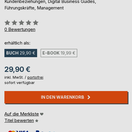
Kundenbeziehungen, Digital Business Guides,
Führungskräfte, Management
Bewertung::
0%
0
Bewertungen
erhältlich als:
BUCH
29,90 €
E-BOOK
19,99 €
29,90 €
inkl. MwSt. /
portofrei
sofort verfügbar
IN DEN WARENKORB
Auf die Merkliste
Titel bewerten