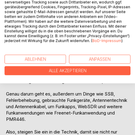
serverseitiges Tracking sowie auch Drittanbieter ein, wodurch ggf.
geräteübergreifend Cookies, Fingerprints, Tracking-Pixel, IP-Adressen
Möchten Sie wissen, was für Komponenten in so einem
sowie gehashte E-Mail-Adressen genutzt werden. Auf unserer Seite
betten wir zudem Drittinhalte von anderen Anbietern ein (Video-
CB-Funkgerät enthalten sind und wie diese funktionieren?
Plattformen). Wir haben auf die weitere Datenverarbeitung und ein
etwaiges Tracking durch den Drittanbieter keinen Einfluss. Mit deiner
Interessieren Sie sich dafür, warum der Abgleich der
Einstellung willigst du in die oben beschriebenen Vorgänge ein. Du
kannst deine Einwilligung (z. B. im Footer unter „Privacy-Einstellungen“)
Geräte so wichtig ist?
jederzeit mit Wirkung für die Zukunft widerrufen. (
BoD-Impressum
)
Wollen Sie Störungen auf dem Frequenzband aufspüren
und wissen, woher diese kommen?
ABLEHNEN
ANPASSEN
Hat Sie schon immer interessiert, wie die Sprache per Funk
ALLE AKZEPTIEREN
übertragen wird und welche wichtige Rolle dabei die
korrekt aufgebaute und eingestellte Antenne spielt?
Genau darum geht es, außerdem um Dinge wie SSB,
Fehlerbehebung, gebrauchte Funkgeräte, Antennentechnik
und Antennenkabel, um Funkapps, WebSDR und weitere
Funkanwendungen wie Freenet-Funkanwendung und
PMR446.
Also, steigen Sie ein in die Technik, damit sie nicht nur