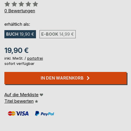
Bewertung::
0%
0
Bewertungen
erhältlich als:
BUCH
19,90 €
E-BOOK
14,99 €
19,90 €
inkl. MwSt. /
portofrei
sofort verfügbar
IN DEN WARENKORB
Auf die Merkliste
Titel bewerten