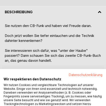
BESCHREIBUNG
Sie nutzen den CB-Funk und haben viel Freude daran.
Doch jetzt wollen Sie tiefer eintauchen und die Technik
dahinter kennenlernen?
Sie interessieren sich dafür, was "unter der Haube"
passiert? Dann schauen Sie sich das zweite CB-Funk-Buch
an, das genau davon handelt.
In diesem Buch, dem 2. Band zu CB-Funk - der neue
Datenschutzerklärung
Einstieg, geht es noch mehr um die Technik des CB-Funks
Wir respektieren den Datenschutz
als im ersten Band.
Wir nutzen Cookies und vergleichbare Technologien auf unserer
Website. Einige von ihnen sind essenziell und technisch notwendig.
Sie lernen mehr über den Aufbau und die Funktion der
Daneben verwenden wir Analysemethoden (z. B. Cookies oder
Funkgeräte, erhalten Informationen über die
Fingerprints sowie serverseitiges Tracking), um zu messen, wie häufig
Antennentechnik und erfahren, was es für nützliches
unsere Seite besucht und wie sie genutzt wird. Wir verwenden
Trackingtechnologien zu Marketingzwecken und setzen hierzu
Zubehör für den CB-Funk gibt.