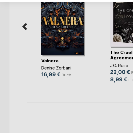
The Cruel
 Seine
Agreemen
Valnera
Gestohlen 
J.G. Rose
Denise Zerbani
22,00 €
h
16,99 €
Buch
8,99 €
E-