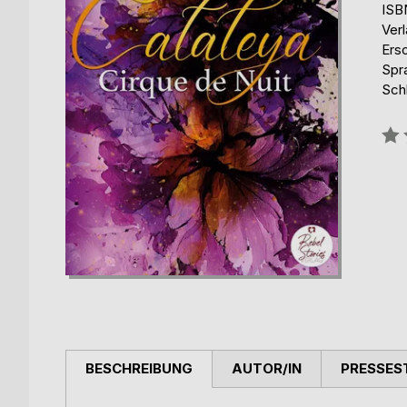
ISB
Verl
Ers
Spr
Sch
Bew
0%
BESCHREIBUNG
AUTOR/IN
PRESSES