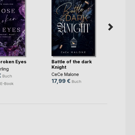
Du ge
roken Eyes
Battle of the dark
Mafia
Knight
rling
Sabine
CeCe Malone
€
Buch
16,9
17,99 €
Buch
E-Book
7,99