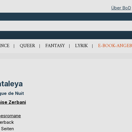
Über BoD
NCE
QUEER
FANTASY
LYRIK
E-BOOK-ANGEB
taleya
que de Nuit
ise Zerbani
besromane
erback
 Seiten