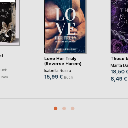
t -
Love Her Truly
Those b
vo(...)
(Reverse Harem)
Marita Da
Buch
Isabella Russo
18,50 
15,99 €
Book
Buch
8,49 €