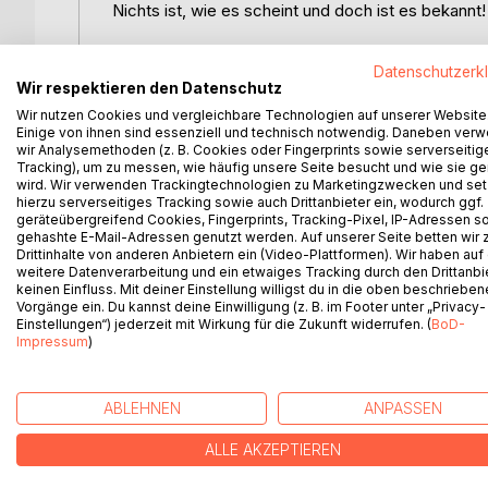
Nichts ist, wie es scheint und doch ist es bekannt!
Cataleya Castelli ist im Londoner Stadtteil Pec
Datenschutzerk
psychischen Missbrauch ihrer drogenabhängigen M
Wir respektieren den Datenschutz
immer träumt Cataleya davon, eine Zirkusartistin zu
Wir nutzen Cookies und vergleichbare Technologien auf unserer Website
haben. Doch woher kommt diese ungestillte Sehn
Einige von ihnen sind essenziell und technisch notwendig. Daneben ver
wir Analysemethoden (z. B. Cookies oder Fingerprints sowie serverseitig
Tracking), um zu messen, wie häufig unsere Seite besucht und wie sie ge
Mit ihrem Bruder, der in einer Pflegefamilie aufwä
wird. Wir verwenden Trackingtechnologien zu Marketingzwecken und se
Nuit, dem größten Zirkus der Welt und endlich sch
hierzu serverseitiges Tracking sowie auch Drittanbieter ein, wodurch ggf.
nicht nur ihre Träume, sondern trifft auch auf den
geräteübergreifend Cookies, Fingerprints, Tracking-Pixel, IP-Adressen s
gehashte E-Mail-Adressen genutzt werden. Auf unserer Seite betten wir
Beide sind sich anfänglich alles andere als zuget
Drittinhalte von anderen Anbietern ein (Video-Plattformen). Wir haben auf
warum? - Verdrängte Erinnerungen und eine verg
weitere Datenverarbeitung und ein etwaiges Tracking durch den Drittanbi
beide diesen Hochseilakt der Gefühle überstehen
keinen Einfluss. Mit deiner Einstellung willigst du in die oben beschriebe
Vorgänge ein. Du kannst deine Einwilligung (z. B. im Footer unter „Privacy-
Einstellungen“) jederzeit mit Wirkung für die Zukunft widerrufen. (
BoD-
Impressum
)
WEITERE TITEL BEI
Bo
ABLEHNEN
ANPASSEN
ALLE AKZEPTIEREN