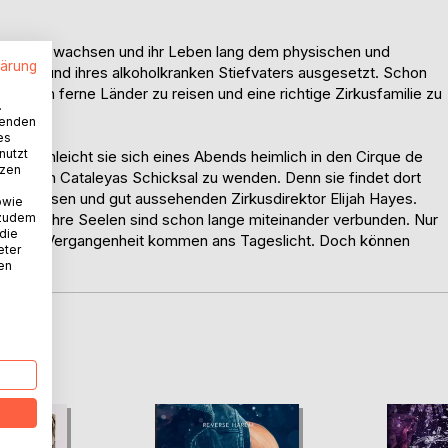
kham aufgewachsen und ihr Leben lang dem physischen und
lärung
utter und ihres alkoholkranken Stiefvaters ausgesetzt. Schon
 sein, in ferne Länder zu reisen und eine richtige Zirkusfamilie zu
.
sucht?
wenden
es
nutzt
chst, schleicht sie sich eines Abends heimlich in den Cirque de
tzen
eint sich Cataleyas Schicksal zu wenden. Denn sie findet dort
 mysteriösen und gut aussehenden Zirkusdirektor Elijah Hayes.
owie
 zudem
an, doch ihre Seelen sind schon lange miteinander verbunden. Nur
 die
essene Vergangenheit kommen ans Tageslicht. Doch können
eter
?
nen
D