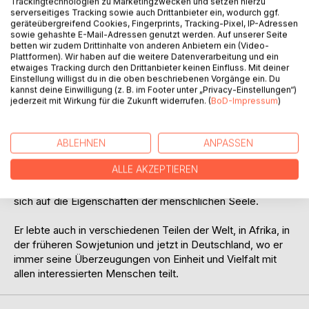
Trackingtechnologien zu Marketingzwecken und setzen hierzu
former Soviet Union, and now in Germany, where he always
serverseitiges Tracking sowie auch Drittanbieter ein, wodurch ggf.
geräteübergreifend Cookies, Fingerprints, Tracking-Pixel, IP-Adressen
shares his beliefs about unity and diversity with interested
sowie gehashte E-Mail-Adressen genutzt werden. Auf unserer Seite
people.
betten wir zudem Drittinhalte von anderen Anbietern ein (Video-
Plattformen). Wir haben auf die weitere Datenverarbeitung und ein
etwaiges Tracking durch den Drittanbieter keinen Einfluss. Mit deiner
Einstellung willigst du in die oben beschriebenen Vorgänge ein. Du
Diese biografische Erzählung handelt von Castadarrow
kannst deine Einwilligung (z. B. im Footer unter „Privacy-Einstellungen“)
Thompkins, der in Chicago aufwuchs, ohne zu bemerken,
jederzeit mit Wirkung für die Zukunft widerrufen. (
BoD-Impressum
)
dass er von Vorurteilen umgeben war. Als junger Mensch
nahm er diese Voreingenommenheiten nicht wahr. Er liebte
es, zu singen und zu tanzen.
ABLEHNEN
ANPASSEN
ALLE AKZEPTIEREN
Viel später in seinem Leben sah er die gesamte
Menschheit als eine Einheit. Castadarrow konzentrierte
sich auf die Eigenschaften der menschlichen Seele.
Er lebte auch in verschiedenen Teilen der Welt, in Afrika, in
der früheren Sowjetunion und jetzt in Deutschland, wo er
immer seine Überzeugungen von Einheit und Vielfalt mit
allen interessierten Menschen teilt.