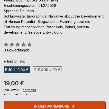
Verlag: BoD - Books on Demand
Erscheinungsdatum: 01.07.2026
Sprache: Deutsch
Schlagworte: Biographical Narrative about the Development
of Human Potential, Biografische Erzählung über die
Entfaltung menschlichen Potenzials, Baha'i, spiritual
development, Geistige Entwicklung
Bewertung::
0%
0
Bewertungen
erhältlich als:
BUCH
19,00 €
E-BOOK
4,99 €
19,00 €
inkl. MwSt. /
portofrei
sofort verfügbar
IN DEN WARENKORB