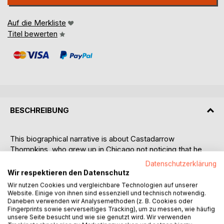
Auf die Merkliste
Titel bewerten
BESCHREIBUNG
This biographical narrative is about Castadarrow
Thompkins, who grew up in Chicago not noticing that he
was surrounded by prejudice. He did not realize these
Datenschutzerklärung
biases as a young person. He loved to sing and dance.
Wir respektieren den Datenschutz
Wir nutzen Cookies und vergleichbare Technologien auf unserer
Much later in his life he saw all of humanity as one entity.
Website. Einige von ihnen sind essenziell und technisch notwendig.
Castadarrow focused on the qualities of the human soul.
Daneben verwenden wir Analysemethoden (z. B. Cookies oder
Fingerprints sowie serverseitiges Tracking), um zu messen, wie häufig
unsere Seite besucht und wie sie genutzt wird. Wir verwenden
He also lived in different parts of the world, in Africa, in the