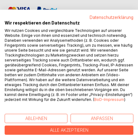
Datenschutzerklärung
Wir respektieren den Datenschutz
Wir nutzen Cookies und vergleichbare Technologien auf unserer
Website. Einige von ihnen sind essenziell und technisch notwendig.
Daneben verwenden wir Analysemethoden (z. B. Cookies oder
BESCHREIBUNG
Fingerprints sowie serverseitiges Tracking), um zu messen, wie häufig
unsere Seite besucht und wie sie genutzt wird. Wir verwenden
Trackingtechnologien zu Marketingzwecken und setzen hierzu
serverseitiges Tracking sowie auch Drittanbieter ein, wodurch ggf.
Caspar Olevian, einer der bedeutendsten Reformatoren
geräteübergreifend Cookies, Fingerprints, Tracking-Pixel, IP-Adressen
Deutschlands, wurde am 10. August 1536 in Trier geboren.
sowie gehashte E-Mail-Adressen genutzt werden. Auf unserer Seite
Bis zu seinem 13. Lebensjahr besuchte er in Trier
betten wir zudem Drittinhalte von anderen Anbietern ein (Video-
Plattformen). Wir haben auf die weitere Datenverarbeitung und ein
verschiedene Schulen, bevor er zum Grundstudium nach
etwaiges Tracking durch den Drittanbieter keinen Einfluss. Mit deiner
Paris an die Sorbonne geschickt wurde. 1553 – 1557
Einstellung willigst du in die oben beschriebenen Vorgänge ein. Du
studierte er die Rechte in Orléans und in Bourges, wo er
kannst deine Einwilligung (z. B. im Footer unter „Privacy-Einstellungen“)
zum Doktor des Zivilrechts promoviert wurde. Beeinflusst
jederzeit mit Wirkung für die Zukunft widerrufen. (
BoD-Impressum
)
vom französischen Protestantismus wurde der Student
evangelisch. Er gelobte, in seiner Heimatstadt bei der
ABLEHNEN
ANPASSEN
Einführung der Reformation zu helfen, und studierte
deswegen Theologie in Genf bei Johannes Calvin und in
ALLE AKZEPTIEREN
Zürich.