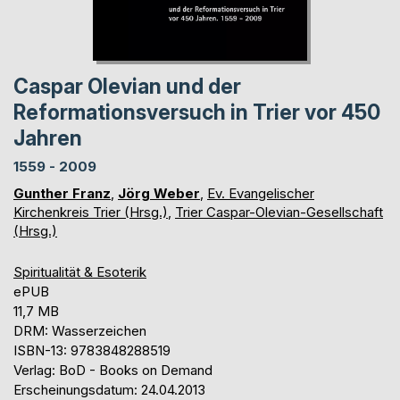
Caspar Olevian und der
Reformationsversuch in Trier vor 450
Jahren
1559 - 2009
Gunther Franz
,
Jörg Weber
,
Ev. Evangelischer
Kirchenkreis Trier (Hrsg.)
,
Trier Caspar-Olevian-Gesellschaft
(Hrsg.)
Spiritualität & Esoterik
ePUB
11,7 MB
DRM: Wasserzeichen
ISBN-13: 9783848288519
Verlag: BoD - Books on Demand
Erscheinungsdatum: 24.04.2013