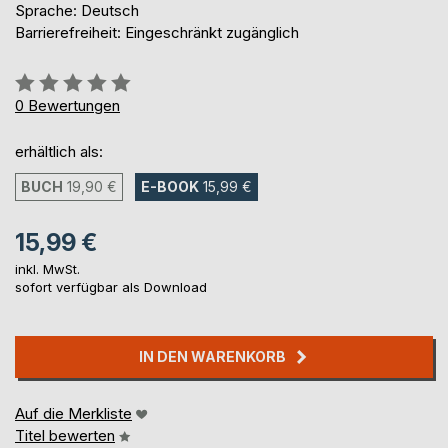
Sprache: Deutsch
Barrierefreiheit: Eingeschränkt zugänglich
Bewertung::
0%
0
Bewertungen
erhältlich als:
BUCH
19,90 €
E-BOOK
15,99 €
15,99 €
inkl. MwSt.
sofort verfügbar als Download
IN DEN WARENKORB
Auf die Merkliste
Titel bewerten