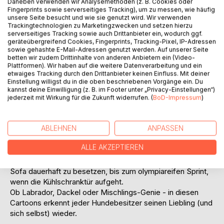
Daneben verwenden wir Analysemethoden (z. B. Cookies oder
Titel bewerten
Fingerprints sowie serverseitiges Tracking), um zu messen, wie häufig
unsere Seite besucht und wie sie genutzt wird. Wir verwenden
Trackingtechnologien zu Marketingzwecken und setzen hierzu
serverseitiges Tracking sowie auch Drittanbieter ein, wodurch ggf.
geräteübergreifend Cookies, Fingerprints, Tracking-Pixel, IP-Adressen
sowie gehashte E-Mail-Adressen genutzt werden. Auf unserer Seite
betten wir zudem Drittinhalte von anderen Anbietern ein (Video-
Plattformen). Wir haben auf die weitere Datenverarbeitung und ein
etwaiges Tracking durch den Drittanbieter keinen Einfluss. Mit deiner
BESCHREIBUNG
Einstellung willigst du in die oben beschriebenen Vorgänge ein. Du
kannst deine Einwilligung (z. B. im Footer unter „Privacy-Einstellungen“)
jederzeit mit Wirkung für die Zukunft widerrufen. (
BoD-Impressum
)
Das lustige Catoonbuch für Hundefreunde.
Achtung, Leinenpflicht für die Lachmuskeln!
ABLEHNEN
ANPASSEN
Hunde sind Chaoten auf vier Pfoten - und genau deshalb
lieben wir sie. Dieses Buch versammelt die besten
ALLE AKZEPTIEREN
Cartoons über das tägliche Zusammenleben mit Fellnasen:
vom kläffenden Wecker um 6 Uhr früh über die Kunst, das
Sofa dauerhaft zu besetzen, bis zum olympiareifen Sprint,
wenn die Kühlschranktür aufgeht.
Ob Labrador, Dackel oder Mischlings-Genie - in diesen
Cartoons erkennt jeder Hundebesitzer seinen Liebling (und
sich selbst) wieder.