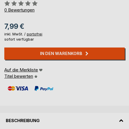
Bewertung::
0%
0
Bewertungen
7,99 €
inkl. MwSt. /
portofrei
sofort verfügbar
IN DEN WARENKORB
Auf die Merkliste
Titel bewerten
BESCHREIBUNG