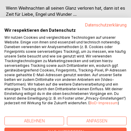
Wenn Weihnachten all seinen Glanz verloren hat, dann ist es
Zeit für Liebe, Engel und Wunder …
Datenschutzerklärung
Wir respektieren den Datenschutz
Nach einem schweren Schicksalsschlag kennt die hübsche
Wir nutzen Cookies und vergleichbare Technologien auf unserer
Architektin Carol Chisisi nur mehr eines: ihre Arbeit. Ihr
Website. Einige von ihnen sind essenziell und technisch notwendig.
einnehmendes Lächeln ist verschwunden, ihre Freude an
Daneben verwenden wir Analysemethoden (z. B. Cookies oder
Weihnachten wie weggeblasen und übrig geblieben ist eine
Fingerprints sowie serverseitiges Tracking), um zu messen, wie häufig
unsere Seite besucht und wie sie genutzt wird. Wir verwenden
hartherzige und verbitterte Frau.
Trackingtechnologien zu Marketingzwecken und setzen hierzu
serverseitiges Tracking sowie auch Drittanbieter ein, wodurch ggf.
Doch dann fällt ihr in der Nacht vor dem Heiligen Abend ein
geräteübergreifend Cookies, Fingerprints, Tracking-Pixel, IP-Adressen
sowie gehashte E-Mail-Adressen genutzt werden. Auf unserer Seite
altes Fotoalbum auf den Kopf. Carol erhält seltsamen
betten wir zudem Drittinhalte von anderen Anbietern ein (Video-
Besuch von Engeln und Dämonen, wacht völlig verändert
Plattformen). Wir haben auf die weitere Datenverarbeitung und ein
auf und stolpert auch noch zufällig in die Arme ihrer großen
etwaiges Tracking durch den Drittanbieter keinen Einfluss. Mit deiner
Liebe: Constantin Hartburg. Ihr Lächeln kehrt zurück und
Einstellung willigst du in die oben beschriebenen Vorgänge ein. Du
kannst deine Einwilligung (z. B. im Footer unter „Privacy-Einstellungen“)
plötzlich wünscht sich Carol, dass inmitten des
jederzeit mit Wirkung für die Zukunft widerrufen. (
BoD-Impressum
)
Schneetreibens in den Bergen auch für sie ein
Weihnachtswunder wahr wird.
ABLEHNEN
ANPASSEN
Nach Motiven von Charles Dickens´ Weihnachtsklassiker 'A
Christmas Carol'.