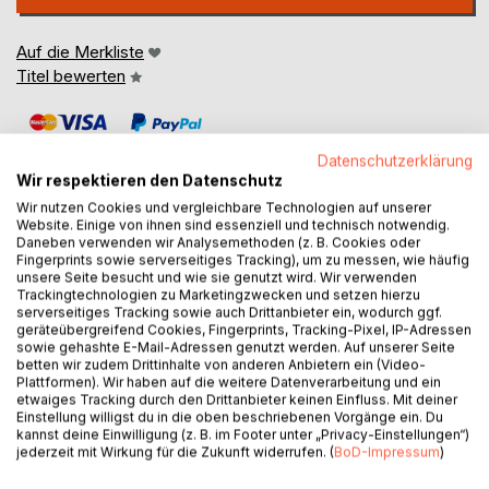
Auf die Merkliste
Titel bewerten
Datenschutzerklärung
Wir respektieren den Datenschutz
Wir nutzen Cookies und vergleichbare Technologien auf unserer
Website. Einige von ihnen sind essenziell und technisch notwendig.
BESCHREIBUNG
Daneben verwenden wir Analysemethoden (z. B. Cookies oder
Fingerprints sowie serverseitiges Tracking), um zu messen, wie häufig
unsere Seite besucht und wie sie genutzt wird. Wir verwenden
Trackingtechnologien zu Marketingzwecken und setzen hierzu
Eine praktische Anleitung, die es ermöglicht, Don Juans
serverseitiges Tracking sowie auch Drittanbieter ein, wodurch ggf.
Lehren nachzuvollziehen und im täglichen Leben
geräteübergreifend Cookies, Fingerprints, Tracking-Pixel, IP-Adressen
sowie gehashte E-Mail-Adressen genutzt werden. Auf unserer Seite
anzuwenden. Das von Castaneda beschriebene spirituelle
betten wir zudem Drittinhalte von anderen Anbietern ein (Video-
System wird in einen Gesamtzusammenhang mit anderen
Plattformen). Wir haben auf die weitere Datenverarbeitung und ein
esoterischen Lehren gestellt, um so dessen
etwaiges Tracking durch den Drittanbieter keinen Einfluss. Mit deiner
Einstellung willigst du in die oben beschriebenen Vorgänge ein. Du
Allgemeingültigkeit zu verdeutlichen. Dies gibt dem Buch
kannst deine Einwilligung (z. B. im Footer unter „Privacy-Einstellungen“)
eine Eigenständigkeit, die das Verständnis auch für den
jederzeit mit Wirkung für die Zukunft widerrufen. (
BoD-Impressum
)
Leser ermöglicht, der mit den Arbeiten Castanedas nicht