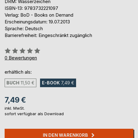
DRM: Wasserzeichen
ISBN-13: 9783732221097
Verlag: BoD - Books on Demand
Erscheinungsdatum: 19.07.2013
Sprache: Deutsch
Barrierefreiheit: Eingeschränkt zugänglich
Bewertung::
0%
0
Bewertungen
erhältlich als:
BUCH
11,50 €
E-BOOK
7,49 €
7,49 €
inkl. MwSt.
sofort verfügbar als Download
IN DEN WARENKORB