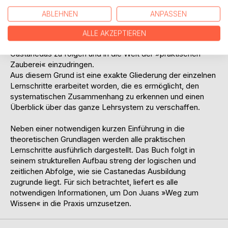
vertraut ist.
ABLEHNEN
ANPASSEN
Das Buch versteht sich in erster Linie als eine praktische
Arbeitsanleitung zur Anwendung der Lehrinhalte im
ALLE AKZEPTIEREN
täglichen Leben. Es soll dazu beitragen, den Spuren
Castanedas zu folgen und in die Welt der »praktischen
Zauberei« einzudringen.
Aus diesem Grund ist eine exakte Gliederung der einzelnen
Lernschritte erarbeitet worden, die es ermöglicht, den
systematischen Zusammenhang zu erkennen und einen
Überblick über das ganze Lehrsystem zu verschaffen.
Neben einer notwendigen kurzen Einführung in die
theoretischen Grundlagen werden alle praktischen
Lernschritte ausführlich dargestellt. Das Buch folgt in
seinem strukturellen Aufbau streng der logischen und
zeitlichen Abfolge, wie sie Castanedas Ausbildung
zugrunde liegt. Für sich betrachtet, liefert es alle
notwendigen Informationen, um Don Juans »Weg zum
Wissen« in die Praxis umzusetzen.