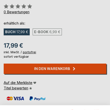
Bewertung::
0%
0
Bewertungen
erhältlich als:
BUCH
17,99 €
E-BOOK
6,99 €
17,99 €
inkl. MwSt. /
portofrei
sofort verfügbar
IN DEN WARENKORB
Auf die Merkliste
Titel bewerten