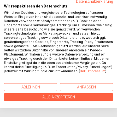
Datenschutzerklärung
Wir respektieren den Datenschutz
Wir nutzen Cookies und vergleichbare Technologien auf unserer
BESCHREIBUNG
Website. Einige von ihnen sind essenziell und technisch notwendig.
Daneben verwenden wir Analysemethoden (z. B. Cookies oder
Fingerprints sowie serverseitiges Tracking), um zu messen, wie häufig
unsere Seite besucht und wie sie genutzt wird. Wir verwenden
Carla und Charly lüften Geheimnisse aus dem Band 1 und
Trackingtechnologien zu Marketingzwecken und setzen hierzu
erleben weitere Abenteuer mit ihren Menschenfreunden.
serverseitiges Tracking sowie auch Drittanbieter ein, wodurch ggf.
geräteübergreifend Cookies, Fingerprints, Tracking-Pixel, IP-Adressen
Wichtige Benimmregeln von ihrer Mama spielen in den
sowie gehashte E-Mail-Adressen genutzt werden. Auf unserer Seite
einzelnen Geschichten eine Rolle und die beiden
betten wir zudem Drittinhalte von anderen Anbietern ein (Video-
Stubentiger gehen online! Die Samtpfoten wollen mit Herz,
Plattformen). Wir haben auf die weitere Datenverarbeitung und ein
etwaiges Tracking durch den Drittanbieter keinen Einfluss. Mit deiner
Hirn und Verstand die Welt erobern!
Einstellung willigst du in die oben beschriebenen Vorgänge ein. Du
kannst deine Einwilligung (z. B. im Footer unter „Privacy-Einstellungen“)
jederzeit mit Wirkung für die Zukunft widerrufen. (
BoD-Impressum
)
AUTOR/IN
ABLEHNEN
ANPASSEN
PRESSESTIMMEN
ALLE AKZEPTIEREN
REZENSIONEN