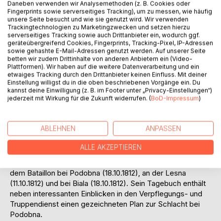
Daneben verwenden wir Analysemethoden (z. B. Cookies oder
Fingerprints sowie serverseitiges Tracking), um zu messen, wie häufig
Auf die Merkliste
unsere Seite besucht und wie sie genutzt wird. Wir verwenden
Titel bewerten
Trackingtechnologien zu Marketingzwecken und setzen hierzu
serverseitiges Tracking sowie auch Drittanbieter ein, wodurch ggf.
geräteübergreifend Cookies, Fingerprints, Tracking-Pixel, IP-Adressen
sowie gehashte E-Mail-Adressen genutzt werden. Auf unserer Seite
betten wir zudem Drittinhalte von anderen Anbietern ein (Video-
Plattformen). Wir haben auf die weitere Datenverarbeitung und ein
etwaiges Tracking durch den Drittanbieter keinen Einfluss. Mit deiner
Einstellung willigst du in die oben beschriebenen Vorgänge ein. Du
kannst deine Einwilligung (z. B. im Footer unter „Privacy-Einstellungen“)
jederzeit mit Wirkung für die Zukunft widerrufen. (
BoD-Impressum
)
BESCHREIBUNG
ABLEHNEN
ANPASSEN
Carl Friedrich Ferdinand Böhme machte den Feldzug 1812
als Sousleutnant und Verpflegungs-Offizier im Grenadier-
ALLE AKZEPTIEREN
Bataillon von Spiegel (Grenadier-Kompanien der
Regimenter Prinz Max und v. Rechten) mit. Er focht mit
dem Bataillon bei Podobna (18.10.1812), an der Lesna
(11.10.1812) und bei Biala (18.10.1812). Sein Tagebuch enthält
neben interessanten Einblicken in den Verpflegungs- und
Truppendienst einen gezeichneten Plan zur Schlacht bei
Podobna.