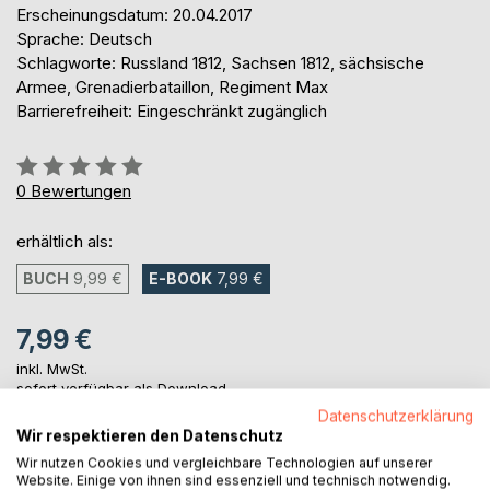
Erscheinungsdatum: 20.04.2017
Sprache: Deutsch
Schlagworte: Russland 1812, Sachsen 1812, sächsische
Armee, Grenadierbataillon, Regiment Max
Barrierefreiheit: Eingeschränkt zugänglich
Bewertung::
0%
0
Bewertungen
erhältlich als:
BUCH
9,99 €
E-BOOK
7,99 €
7,99 €
inkl. MwSt.
sofort verfügbar als Download
Datenschutzerklärung
Wir respektieren den Datenschutz
Wir nutzen Cookies und vergleichbare Technologien auf unserer
IN DEN WARENKORB
Website. Einige von ihnen sind essenziell und technisch notwendig.