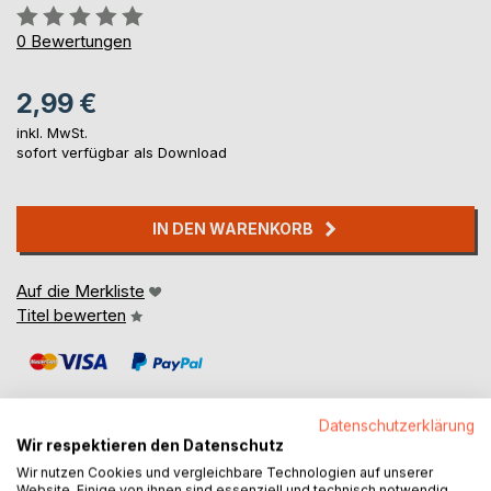
Bewertung::
0%
0
Bewertungen
2,99 €
inkl. MwSt.
sofort verfügbar als Download
IN DEN WARENKORB
Auf die Merkliste
Titel bewerten
Datenschutzerklärung
Wir respektieren den Datenschutz
Wir nutzen Cookies und vergleichbare Technologien auf unserer
BESCHREIBUNG
Website. Einige von ihnen sind essenziell und technisch notwendig.