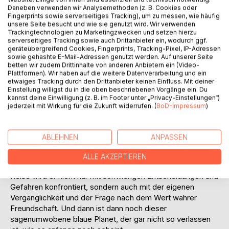
Daneben verwenden wir Analysemethoden (z. B. Cookies oder
Fingerprints sowie serverseitiges Tracking), um zu messen, wie häufig
unsere Seite besucht und wie sie genutzt wird. Wir verwenden
In einer undenkbar weit entfernten Welt den dreißigsten
Trackingtechnologien zu Marketingzwecken und setzen hierzu
Geburtstag feiern zu müssen, ist auch dort eine
serverseitiges Tracking sowie auch Drittanbieter ein, wodurch ggf.
deprimierende Angelegenheit. Spätestens wenn man
geräteübergreifend Cookies, Fingerprints, Tracking-Pixel, IP-Adressen
sowie gehashte E-Mail-Adressen genutzt werden. Auf unserer Seite
feststellt, dass man von der eigenen Mutter eine
betten wir zudem Drittinhalte von anderen Anbietern ein (Video-
altmodische Wanduhr geschenkt kriegt, die Mitbewohnerin
Plattformen). Wir haben auf die weitere Datenverarbeitung und ein
auszieht, ihren renitenten Papagei da lässt - und der beste
etwaiges Tracking durch den Drittanbieter keinen Einfluss. Mit deiner
Freund spurlos verschwunden ist. Mit einem fremden Hund
Einstellung willigst du in die oben beschriebenen Vorgänge ein. Du
kannst deine Einwilligung (z. B. im Footer unter „Privacy-Einstellungen“)
an der Leine und einem Papageikäfig unter dem Arm, bricht
jederzeit mit Wirkung für die Zukunft widerrufen. (
BoD-Impressum
)
Captain Marv Humphry Hals über Kopf auf, um alles wieder
in Ordnung zu bringen. Mit jahrelanger Expertise im Trinken
von Bourbon und der Benutzung von gemütlichen
ABLEHNEN
ANPASSEN
Kommando-Sesseln auf Raumschiffsbrücken ausgestattet,
führt er seine Crew auf der Suche nach Trever Kenthy über
ALLE AKZEPTIEREN
den Rand der ihnen bekannten Welt hinaus. Auf dieser
Reise wird er nicht nur mit schwierigen Entscheidungen und
Gefahren konfrontiert, sondern auch mit der eigenen
Vergänglichkeit und der Frage nach dem Wert wahrer
Freundschaft. Und dann ist dann noch dieser
sagenumwobene blaue Planet, der gar nicht so verlassen