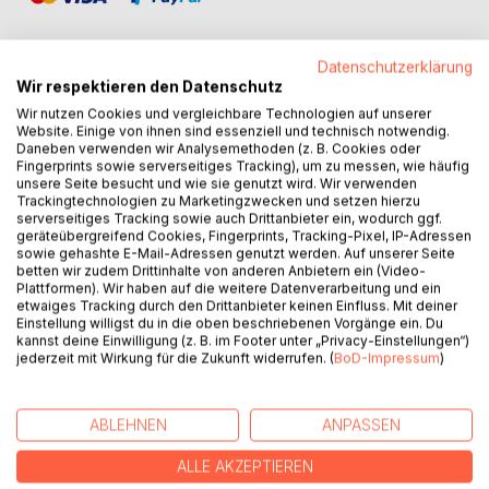
Datenschutzerklärung
Wir respektieren den Datenschutz
Wir nutzen Cookies und vergleichbare Technologien auf unserer
BESCHREIBUNG
Website. Einige von ihnen sind essenziell und technisch notwendig.
Daneben verwenden wir Analysemethoden (z. B. Cookies oder
Fingerprints sowie serverseitiges Tracking), um zu messen, wie häufig
Este manual compara conhecimentos antigos e perdidos
unsere Seite besucht und wie sie genutzt wird. Wir verwenden
com os últimos resultados de pesquisa. Isto resulta em
Trackingtechnologien zu Marketingzwecken und setzen hierzu
serverseitiges Tracking sowie auch Drittanbieter ein, wodurch ggf.
uma perspectiva completamente diferente que abre o
geräteübergreifend Cookies, Fingerprints, Tracking-Pixel, IP-Adressen
caminho para abordagens terapêuticas promissoras. O
sowie gehashte E-Mail-Adressen genutzt werden. Auf unserer Seite
tumor não está mais em primeiro plano, como costumava
betten wir zudem Drittinhalte von anderen Anbietern ein (Video-
Plattformen). Wir haben auf die weitere Datenverarbeitung und ein
estar. Em vez disso, tudo gira em torno da perda de
etwaiges Tracking durch den Drittanbieter keinen Einfluss. Mit deiner
controle pelo cérebro, que é devido a um envenenamento
Einstellung willigst du in die oben beschriebenen Vorgänge ein. Du
gradual do ambiente, abrindo a porta para parasitas,
kannst deine Einwilligung (z. B. im Footer unter „Privacy-Einstellungen“)
jederzeit mit Wirkung für die Zukunft widerrufen. (
BoD-Impressum
)
bactérias e vírus. Tudo é interdependente porque o
organismo é um enorme sistema de processamento de
informações que atinge seus limites com o aumento da
ABLEHNEN
ANPASSEN
idade. Neste livro, o contexto é explicado em detalhes e
as estratégias terapêuticas são desenvolvidas com base
ALLE AKZEPTIEREN
nisso, sem, entretanto, negligenciar o aspecto principal - a