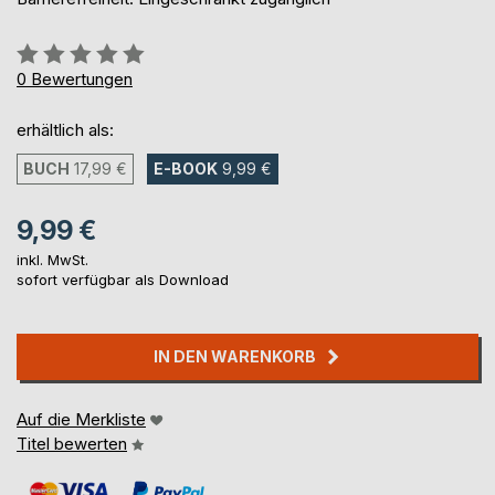
Bewertung::
0%
0
Bewertungen
erhältlich als:
BUCH
17,99 €
E-BOOK
9,99 €
9,99 €
inkl. MwSt.
sofort verfügbar als Download
IN DEN WARENKORB
Auf die Merkliste
Titel bewerten