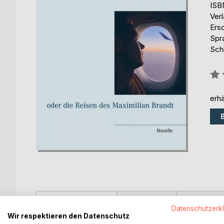
ISB
Ver
Ers
Spr
Sch
Bew
0%
erhä
BESCHREIBUNG
AUTOR/IN
PRESSES
Datenschutzerk
Wir respektieren den Datenschutz