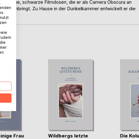
t er kleine, schwarze Filmdosen, die er als Camera Obscura an
.
wenden
binder anbringt. Zu Hause in der Dunkelkammer entwickelt er die
es
ung.
nutzt
tzen
owie
 zudem
D
 die
eter
nen
inige Frau
Wildbergs letzte
Die Kol