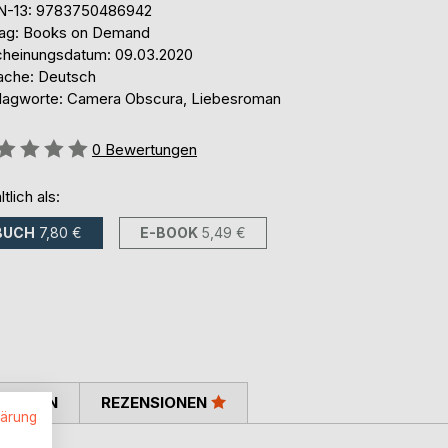
N-13: 9783750486942
lag: Books on Demand
cheinungsdatum: 09.03.2020
ache: Deutsch
lagworte: Camera Obscura, Liebesroman
ertung::
0
Bewertungen
ltlich als:
BUCH
7,80 €
E-BOOK
5,49 €
TIMMEN
REZENSIONEN
lärung