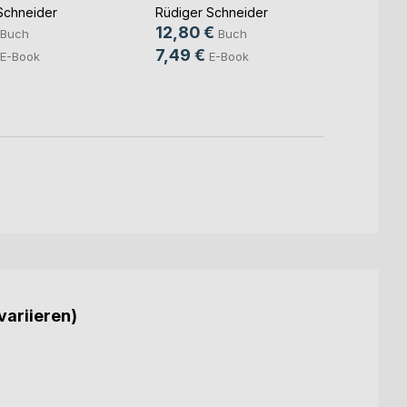
Thera
Schneider
Rüdiger Schneider
Rüdige
12,80 €
Buch
Buch
Flavia
7,49 €
E-Book
E-Book
12,8
7,49
variieren)