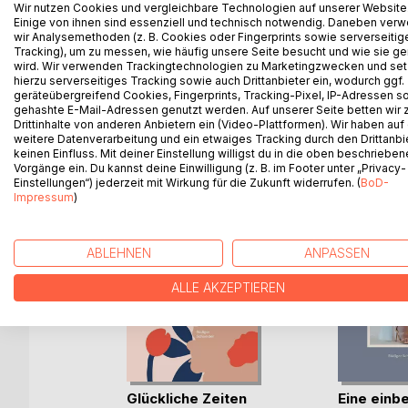
Maximilian Brandt reist um die Welt. Im Gepäck ha
Wir nutzen Cookies und vergleichbare Technologien auf unserer Website
Einige von ihnen sind essenziell und technisch notwendig. Daneben ver
ausgesuchten Plätzen unauffällig mit einem Kabel
wir Analysemethoden (z. B. Cookies oder Fingerprints sowie serverseitig
Fotos, erlebt bei einem Bild eine große Überrasch
Tracking), um zu messen, wie häufig unsere Seite besucht und wie sie ge
wird. Wir verwenden Trackingtechnologien zu Marketingzwecken und se
hierzu serverseitiges Tracking sowie auch Drittanbieter ein, wodurch ggf.
geräteübergreifend Cookies, Fingerprints, Tracking-Pixel, IP-Adressen s
gehashte E-Mail-Adressen genutzt werden. Auf unserer Seite betten wir
WEITERE TITEL BEI
Bo
Drittinhalte von anderen Anbietern ein (Video-Plattformen). Wir haben auf
weitere Datenverarbeitung und ein etwaiges Tracking durch den Drittanbi
keinen Einfluss. Mit deiner Einstellung willigst du in die oben beschriebe
Vorgänge ein. Du kannst deine Einwilligung (z. B. im Footer unter „Privacy-
Einstellungen“) jederzeit mit Wirkung für die Zukunft widerrufen. (
BoD-
Impressum
)
ABLEHNEN
ANPASSEN
ALLE AKZEPTIEREN
n
Glückliche Zeiten
Eine einbe