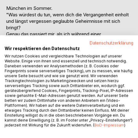
München im Sommer.
"Was würdest du tun, wenn dich die Vergangenheit einholt
und längst vergessen geglaubte Geheimnisse mit sich
bringt?
Genau das passiert mir, als ich während einer
Geschäftsreise in meine Heimatstadt meine
Datenschutzerklärung
Jugendfreundin Carolina in einer Klinik besuche. Schnell
Wir respektieren den Datenschutz
spüre ich, dass die jahrelange Funkstille die besondere
Wir nutzen Cookies und vergleichbare Technologien auf unserer
Verbindung zwischen uns nicht kappen konnte, und aus
Website. Einige von ihnen sind essenziell und technisch notwendig.
dem geplanten Höflichkeitsbesuch wird ein tägliches Ritual.
Daneben verwenden wir Analysemethoden (z. B. Cookies oder
Fingerprints sowie serverseitiges Tracking), um zu messen, wie häufig
Dabei öffne ich Kapitel, von denen ich glaubte, sie vor
unsere Seite besucht und wie sie genutzt wird. Wir verwenden
langer Zeit schon geschlossen zu haben. Vergangenes und
Trackingtechnologien zu Marketingzwecken und setzen hierzu
Gegenwart vermischen sich und der Sog, der von Carolina
serverseitiges Tracking sowie auch Drittanbieter ein, wodurch ggf.
geräteübergreifend Cookies, Fingerprints, Tracking-Pixel, IP-Adressen
ausgeht, beginnt erneut, mein Leben zu verändern."
sowie gehashte E-Mail-Adressen genutzt werden. Auf unserer Seite
~
betten wir zudem Drittinhalte von anderen Anbietern ein (Video-
Im Wechsel zwischen heute und damals werden die
Plattformen). Wir haben auf die weitere Datenverarbeitung und ein
etwaiges Tracking durch den Drittanbieter keinen Einfluss. Mit deiner
gemeinsame Geschichte und unterschiedlichen
Einstellung willigst du in die oben beschriebenen Vorgänge ein. Du
Lebenswege erzählt. Geständnisse werden gemacht und
kannst deine Einwilligung (z. B. im Footer unter „Privacy-Einstellungen“)
die Frage steht im Raum, ob alle Beteiligten das sind, was
jederzeit mit Wirkung für die Zukunft widerrufen. (
BoD-Impressum
)
sie vorgeben, zu sein.
CA.RO.LI.NA. ist mehr als nur ein Buch und nimmt auf