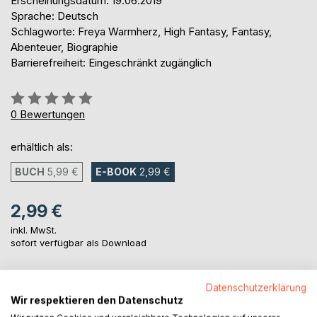
Erscheinungsdatum: 19.06.2019
Sprache: Deutsch
Schlagworte: Freya Warmherz, High Fantasy, Fantasy,
Abenteuer, Biographie
Barrierefreiheit: Eingeschränkt zugänglich
Bewertung::
0%
0
Bewertungen
erhältlich als:
BUCH
5,99 €
E-BOOK
2,99 €
2,99 €
inkl. MwSt.
sofort verfügbar als Download
Datenschutzerklärung
IN DEN WARENKORB
Wir respektieren den Datenschutz