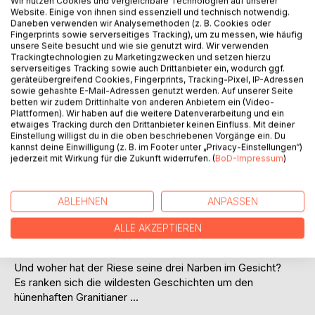
Wir nutzen Cookies und vergleichbare Technologien auf unserer
Website. Einige von ihnen sind essenziell und technisch notwendig.
Auf die Merkliste
Daneben verwenden wir Analysemethoden (z. B. Cookies oder
Titel bewerten
Fingerprints sowie serverseitiges Tracking), um zu messen, wie häufig
unsere Seite besucht und wie sie genutzt wird. Wir verwenden
Trackingtechnologien zu Marketingzwecken und setzen hierzu
serverseitiges Tracking sowie auch Drittanbieter ein, wodurch ggf.
geräteübergreifend Cookies, Fingerprints, Tracking-Pixel, IP-Adressen
sowie gehashte E-Mail-Adressen genutzt werden. Auf unserer Seite
betten wir zudem Drittinhalte von anderen Anbietern ein (Video-
Plattformen). Wir haben auf die weitere Datenverarbeitung und ein
etwaiges Tracking durch den Drittanbieter keinen Einfluss. Mit deiner
Einstellung willigst du in die oben beschriebenen Vorgänge ein. Du
BESCHREIBUNG
kannst deine Einwilligung (z. B. im Footer unter „Privacy-Einstellungen“)
jederzeit mit Wirkung für die Zukunft widerrufen. (
BoD-Impressum
)
In Legenden steckt oft ein Körnchen Wahrheit, so sagt man
...
ABLEHNEN
ANPASSEN
Einige dieser Legenden drehen sich um Freyas großen
Freund Byrt.
ALLE AKZEPTIEREN
Man munkelt, er stammt aus Aritholka, aber genaues weiß
man nicht.
Und woher hat der Riese seine drei Narben im Gesicht?
Es ranken sich die wildesten Geschichten um den
hünenhaften Granitianer ...