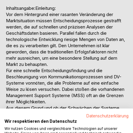
Inhaltsangabe:Einleitung:
Vor dem Hintergrund einer rasanten Veränderung der
Marktsituation müssen Entscheidungsprozesse gestrafft
werden, die auf schnellen und präzisen Analysen der
Geschäftsdaten basieren. Parallel fallen durch die
technologische Entwicklung riesige Mengen von Daten an,
die es zu verarbeiten gilt. Den Unternehmen ist klar
geworden, dass die traditionellen Erfolgsfaktoren nicht
mehr ausreichen, um eine besondere Stellung auf dem
Markt zu behaupten.
Für eine schnelle Entscheidungsfindung und die
Beschleunigung von Kommunikationsprozessen sind DV-
Systeme vonnöten, die alle Probleme auf eine einfache
Weise zu lösen versuchen. Dabei stoßen die vorhandenen
Management Support Systeme (MSS) oft an die Grenzen
ihrer Möglichkeiten.
Aus diesem Grund und ob der Schwächen der Systeme
haben sich konkrete Lösungen und Ansätze
Datenschutzerklärung
herausgebildet, die immer häufiger unter dem Begriff
Wir respektieren den Datenschutz
Business Intelligence zusammengefasst werden.
Wir nutzen Cookies und vergleichbare Technologien auf unserer
Der Begriff Business Intelligence wird in der letzten Zeit in