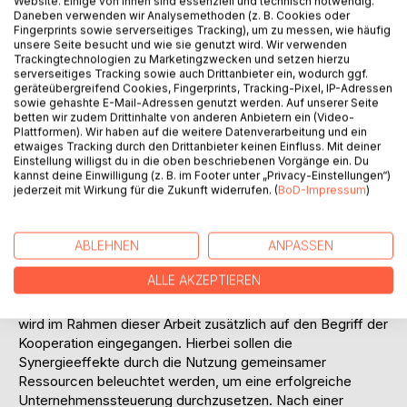
Website. Einige von ihnen sind essenziell und technisch notwendig.
Daneben verwenden wir Analysemethoden (z. B. Cookies oder
Theorie und Praxis im Bereich
Fingerprints sowie serverseitiges Tracking), um zu messen, wie häufig
entscheidungsunterstützender Systeme häufig diskutiert.
unsere Seite besucht und wie sie genutzt wird. Wir verwenden
Sicher ist, dass Business Intelligence kein neues oder
Trackingtechnologien zu Marketingzwecken und setzen hierzu
serverseitiges Tracking sowie auch Drittanbieter ein, wodurch ggf.
innovatives Konzept beschreibt, sondern als eine
geräteübergreifend Cookies, Fingerprints, Tracking-Pixel, IP-Adressen
begriffliche Klammer gesehen wird, die eine Vielfalt von
sowie gehashte E-Mail-Adressen genutzt werden. Auf unserer Seite
unterschiedlichen Ansätzen zur Datenanalyse subsummiert.
betten wir zudem Drittinhalte von anderen Anbietern ein (Video-
Plattformen). Wir haben auf die weitere Datenverarbeitung und ein
etwaiges Tracking durch den Drittanbieter keinen Einfluss. Mit deiner
Dabei besteht keine eindeutige Meinung, wie und in
Einstellung willigst du in die oben beschriebenen Vorgänge ein. Du
welchen Bereichen der Einsatz von Business Intelligence-
kannst deine Einwilligung (z. B. im Footer unter „Privacy-Einstellungen“)
Tools sinnvoll ist und sein kann. Informationstechnologien
jederzeit mit Wirkung für die Zukunft widerrufen. (
BoD-Impressum
)
müssen mit Hilfe von Business Intelligence die
Möglichkeiten bieten, aus externen oder internen
ABLEHNEN
ANPASSEN
Informationen relevante Zusammenhänge offenzulegen,
um für die Entscheidungsunterstützung des Managements
ALLE AKZEPTIEREN
aussagekräftiges Datenmaterial zu generieren.
Neben der Behandlung der Business Intelligence-Thematik
wird im Rahmen dieser Arbeit zusätzlich auf den Begriff der
Kooperation eingegangen. Hierbei sollen die
Synergieeffekte durch die Nutzung gemeinsamer
Ressourcen beleuchtet werden, um eine erfolgreiche
Unternehmenssteuerung durchzusetzen. Nach einer