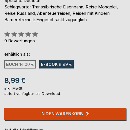
Sprache: Deutsch
Schlagworte: Transsibirische Eisenbahn, Reise Mongolei,
Reise Russland, Abenteuerreisen, Reisen mit Kindern
Barrierefreiheit: Eingeschränkt zugänglich
Bewertung::
0%
0
Bewertungen
erhältlich als:
BUCH
14,00 €
E-BOOK
8,99 €
8,99 €
inkl. MwSt.
sofort verfügbar als Download
IN DEN WARENKORB