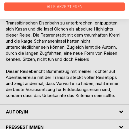
Horroressen in den Jurtencamp gnadenlos aufgelöst.
ALLE AKZEPTIEREN
Um die lange faszinierende Strecke mit der legendären
Transsibirischen Eisenbahn zu unterbrechen, entpuppten
sich Kasan und die Insel Olchon als absolute Highlights
dieser Reise. Die Tatarenstadt mit dem traumhaften Kreml
und die karge Schamaneninsel hätten nicht
unterschiedlicher sein können. Zugleich lernt die Autorin,
durch die langen Zugfahrten, eine neue Form von Reisen
kennen. Sitzen, nicht tun und doch Reisen!
Dieser Reisebericht Bummelzug mit meiner Tochter auf
Abenteuerreise mit der Transsib steckt voller Reisetipps
und zeigt andermal, dass Vorwürfe zu haben, nicht immer
die beste Voraussetzung für Entdeckungsreisen sind,
sondern dass das Unbekannte das Kriterium sein sollte.
AUTOR/IN
PRESSESTIMMEN