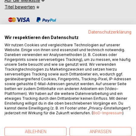
Auf die Merkliste
Titel bewerten
Datenschutzerklärung
Wir respektieren den Datenschutz
Wir nutzen Cookies und vergleichbare Technologien auf unserer
Website. Einige von ihnen sind essenziell und technisch notwendig.
BESCHREIBUNG
Daneben verwenden wir Analysemethoden (z. B. Cookies oder
Fingerprints sowie serverseitiges Tracking), um zu messen, wie häufig
unsere Seite besucht und wie sie genutzt wird. Wir verwenden
Trackingtechnologien zu Marketingzwecken und setzen hierzu
Weil die Autorin Patrice Kragten und ihre Tochter Romy
serverseitiges Tracking sowie auch Drittanbieter ein, wodurch ggf.
jährlich die Entscheidung für ihre Reisedestination
geräteübergreifend Cookies, Fingerprints, Tracking-Pixel, IP-Adressen
abtauschen, führt es Kragten zu Destinationen, die ihr in
sowie gehashte E-Mail-Adressen genutzt werden. Auf unserer Seite
betten wir zudem Drittinhalte von anderen Anbietern ein (Video-
erster Linie nicht besonders interessieren. Romy ihr
Plattformen). Wir haben auf die weitere Datenverarbeitung und ein
Wunsch nach Russland zu fahren, lies sich mit der
etwaiges Tracking durch den Drittanbieter keinen Einfluss. Mit deiner
legendären Transsibirischen Eisenbahn und mit einer
Einstellung willigst du in die oben beschriebenen Vorgänge ein. Du
kannst deine Einwilligung (z. B. im Footer unter „Privacy-Einstellungen“)
Rundreise in der Mongolei gut kombinieren und versprach
jederzeit mit Wirkung für die Zukunft widerrufen. (
BoD-Impressum
)
im Vorfeld sogar etwas Aufregung. Endlos weite
Landschaften voller Jurten, Schafen und Yaks wurden mit
kulturellem Erbgut aus alten buddhistischen Zeiten in der
ABLEHNEN
ANPASSEN
Mongolei abgewechselt und Gruselgeschichten über