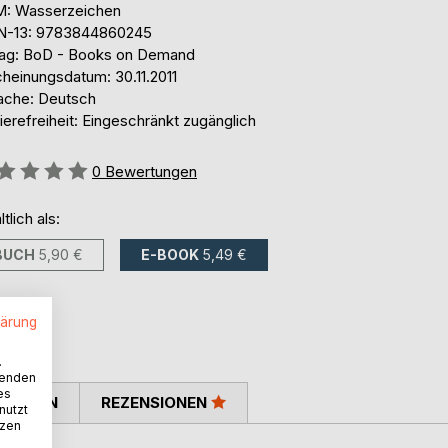
: Wasserzeichen
N-13: 9783844860245
lag: BoD - Books on Demand
cheinungsdatum: 30.11.2011
ache: Deutsch
ierefreiheit: Eingeschränkt zugänglich
ertung::
0
Bewertungen
ltlich als:
BUCH
5,90 €
E-BOOK
5,49 €
lärung
.
wenden
es
TIMMEN
REZENSIONEN
nutzt
tzen