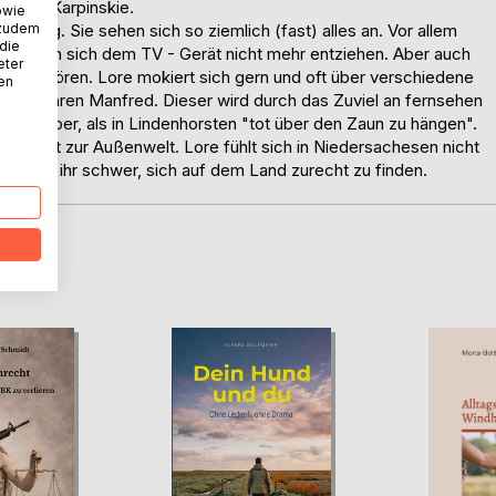
r Lore Karpinskie.
owie
 zudem
üchtig. Sie sehen sich so ziemlich (fast) alles an. Vor allem
 die
fügt, kann sich dem TV - Gerät nicht mehr entziehen. Aber auch
eter
ed zu hören. Lore mokiert sich gern und oft über verschiedene
nen
 über ihren Manfred. Dieser wird durch das Zuviel an fernsehen
Lore lieber, als in Lindenhorsten "tot über den Zaun zu hängen".
 Kontakt zur Außenwelt. Lore fühlt sich in Niedersachesen nicht
 fällt es ihr schwer, sich auf dem Land zurecht zu finden.
D