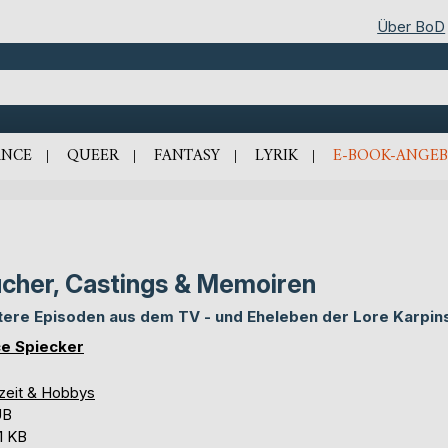
Über BoD
NCE
QUEER
FANTASY
LYRIK
E-BOOK-ANGEB
cher, Castings & Memoiren
tere Episoden aus dem TV - und Eheleben der Lore Karpin
ce Spiecker
izeit & Hobbys
UB
1 KB