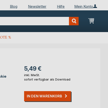
Blog
Newsletter
Hilfe
Mein Konto
Mein Wa
OTE %
5,49 €
inkl. MwSt.
skie
sofort verfügbar als Download
IN DEN WARENKORB