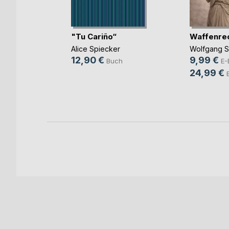
"Tu Cariño“
Waffenre
Alice Spiecker
Wolfgang S
r
12,90 €
9,99 €
Buch
E-
ok
24,99 €
ch