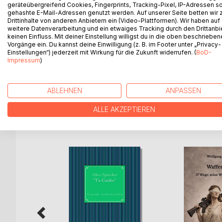
19 heitere Episoden aus dem Tv - und Ehealltag de
geräteübergreifend Cookies, Fingerprints, Tracking-Pixel, IP-Adressen s
gehashte E-Mail-Adressen genutzt werden. Auf unserer Seite betten wir
Lore Karpinskie und ihr Mann Manfred sind fernsehs
Drittinhalte von anderen Anbietern ein (Video-Plattformen). Wir haben auf
Lore, die als Hausfrau über viel Tagesfreizeit ver
weitere Datenverarbeitung und ein etwaiges Tracking durch den Drittanbi
kritsche Töne sind hier und da von Lore und Manfr
keinen Einfluss. Mit deiner Einstellung willigst du in die oben beschriebe
Sendungen und Sendeanstalten, und natürlich auch
Vorgänge ein. Du kannst deine Einwilligung (z. B. im Footer unter „Privacy-
Einstellungen“) jederzeit mit Wirkung für die Zukunft widerrufen. (
BoD-
immer wieder zu Streichen animiert. Aber alles ist 
Impressum
)
Für Lore ist das TV - Gerät der einzige beständige
wohl, denn als Städter und typischer Ruhrgebietler
ABLEHNEN
ANPASSEN
ALLE AKZEPTIEREN
WEITERE TITEL BEI
Bo