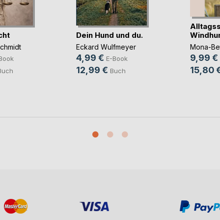
Alltagss
cht
Dein Hund und du.
Windhu
chmidt
Eckard Wulfmeyer
Mona-Bet
4,99 €
9,99 €
Book
E-Book
12,99 €
15,80 
Buch
Buch