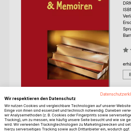
DRM
ISB
Ver
Ers
Spr
Barr
Bew
0%
erhä
Datenschutzerk
Wir respektieren den Datenschutz
Wir nutzen Cookies und vergleichbare Technologien auf unserer Website
Einige von ihnen sind essenziell und technisch notwendig. Daneben ver
wir Analysemethoden (z. B. Cookies oder Fingerprints sowie serverseitig
BESCHREIBUNG
AUTOR/IN
PRESSES
Tracking), um zu messen, wie häufig unsere Seite besucht und wie sie ge
wird. Wir verwenden Trackingtechnologien zu Marketingzwecken und se
hierzu serverseitiges Tracking sowie auch Drittanbieter ein, wodurch ggf.