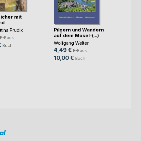
icher mit
nd
Pilgern und Wandern
Die O
tina Prudix
auf dem Mosel-(...)
Eisenb
E-Book
Wolfgang Welter
Volker
€
Buch
4,49 €
5,99
E-Book
10,00 €
10,0
Buch