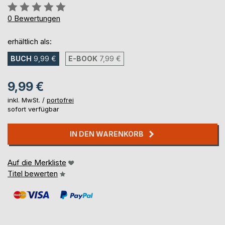
Bewertung::
0%
0
Bewertungen
erhältlich als:
BUCH
9,99 €
E-BOOK
7,99 €
9,99 €
inkl. MwSt. /
portofrei
sofort verfügbar
IN DEN WARENKORB
Auf die Merkliste
Titel bewerten