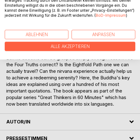
etwaiges Tracking durch den Drittanbieter keinen Einfluss. Mit deiner
third Noble Truth runs, the suffering would end. The fourth
Einstellung willigst du in die oben beschriebenen Vorgänge ein. Du
kannst deine Einwilligung (z. B. im Footer unter „Privacy-Einstellungen“)
Noble Truth, finally, describes the famous 'Eightfold Path'
jederzeit mit Wirkung für die Zukunft widerrufen. (
BoD-Impressum
)
that we need to follow in order to achieve "liberation",
"awakening" and "serenity" vis-à-vis our own needs.
The book "Buddha in 60 Minutes" explains this fascinating
ABLEHNEN
ANPASSEN
doctrine in an easy-to-follow way, especially the key idea
'nirvana'. The Buddha, indeed, arrived at his Four Noble
ALLE AKZEPTIEREN
Truths and the nirvana experience only through meditation.
But his doctrine can be grasped simply through reason. Are
the Four Truths correct? Is the Eightfold Path one we can
actually travel? Can the nirvana experience actually help us
to achieve a redeeming serenity? Here, the Buddha's key
ideas are explained using over a hundred of his most
important quotations. The book appears as part of the
popular series "Great Thinkers in 60 Minutes" which has
now been translated worldwide into six languages.
AUTOR/IN
PRESSESTIMMEN