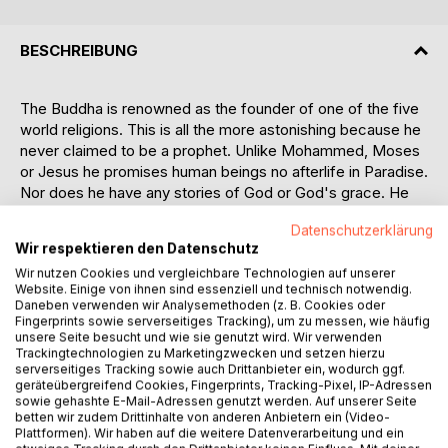
BESCHREIBUNG
The Buddha is renowned as the founder of one of the five
world religions. This is all the more astonishing because he
never claimed to be a prophet. Unlike Mohammed, Moses
or Jesus he promises human beings no afterlife in Paradise.
Nor does he have any stories of God or God's grace. He
simply shows us how we can free ourselves, by our own
Datenschutzerklärung
efforts, from fear and attain to the experience of 'Nirvana'.
Wir respektieren den Datenschutz
His concern is Man's self-salvation. He formulates his key
Wir nutzen Cookies und vergleichbare Technologien auf unserer
idea in the doctrine of the 'Four Noble Truths'.
Website. Einige von ihnen sind essenziell und technisch notwendig.
To live always means also to suffer, runs the first 'Noble
Daneben verwenden wir Analysemethoden (z. B. Cookies oder
Truth', because, says the Buddha: "Ageing is suffering,
Fingerprints sowie serverseitiges Tracking), um zu messen, wie häufig
unsere Seite besucht und wie sie genutzt wird. Wir verwenden
sickness is suffering, death is suffering, to be parted from
Trackingtechnologien zu Marketingzwecken und setzen hierzu
loved ones is suffering..." The second truth then explains
serverseitiges Tracking sowie auch Drittanbieter ein, wodurch ggf.
the causes of this suffering. These are, above all, our own
geräteübergreifend Cookies, Fingerprints, Tracking-Pixel, IP-Adressen
wishes and needs for pleasure, youth, attractiveness,
sowie gehashte E-Mail-Adressen genutzt werden. Auf unserer Seite
betten wir zudem Drittinhalte von anderen Anbietern ein (Video-
health, eternal life and happiness. If we succeeded in
Plattformen). Wir haben auf die weitere Datenverarbeitung und ein
freeing ourselves from these things then, the Buddha's