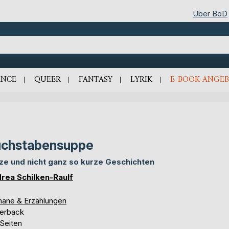
Über BoD
NCE
QUEER
FANTASY
LYRIK
E-BOOK-ANGEB
uchstabensuppe
ze und nicht ganz so kurze Geschichten
rea Schilken-Raulf
ane & Erzählungen
erback
 Seiten