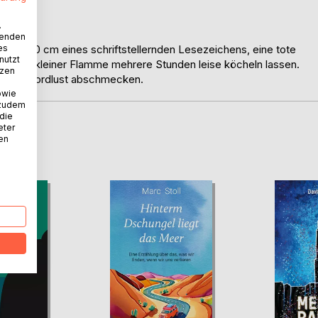
.
wenden
es
 Elfe, 40 cm eines schriftstellernden Lesezeichens, eine tote
nutzt
d. Auf kleiner Flamme mehrere Stunden leise köcheln lassen.
tzen
 Hauch Mordlust abschmecken.
owie
 zudem
 die
eter
D
nen