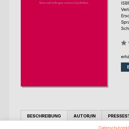
ISB
Ver
Ers
Spr
Sch
Bew
0%
erhä
BESCHREIBUNG
AUTOR/IN
PRESSES
Datenschutzerk