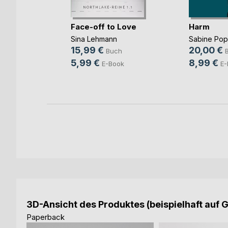
Face-off to Love
Harm
Sina Lehmann
Sabine Po
b und
15,99 €
20,00 €
Buch
ovic
5,99 €
8,99 €
E-Book
E-
ch
ook
3D-Ansicht des Produktes (beispielhaft auf 
Paperback