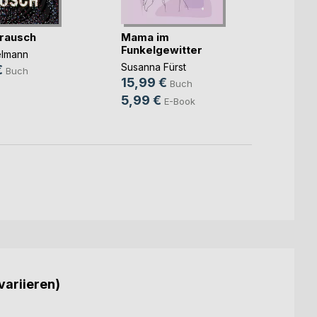
rausch
Mama im
Unter
Funkelgewitter
elmann
Christ
Susanna Fürst
€
14,9
Buch
15,99 €
Buch
9,99
5,99 €
E-Book
variieren)