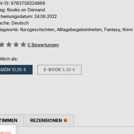
N-13: 9783756224869
lag: Books on Demand
cheinungsdatum: 24.06.2022
ache: Deutsch
lagworte: Kurzgeschichten, Alltagsbegebenheiten, Fantasy, Krimi
ertung::
0
Bewertungen
ltlich als:
BUCH
10,95 €
E-BOOK
5,49 €
TIMMEN
REZENSIONEN
lärung