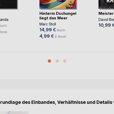
Hinterm Dschungel
Meister
liegt das Meer
panda
David Bi
Marc Stoll
10,99 
Buch
14,99 €
Buch
Book
4,99 €
E-Book
Grundlage des Einbandes, Verhältnisse und Details 