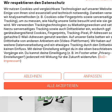
Rezept für eine schmackhafte Buchstabensuppe
Wir respektieren den Datenschutz
Wir nutzen Cookies und vergleichbare Technologien auf unserer Website
Man nehme:
Einige von ihnen sind essenziell und technisch notwendig. Daneben ver
wir Analysemethoden (z. B. Cookies oder Fingerprints sowie serverseitig
Zwei Pfund alltäglichen Wahnsinn, eine isländische
Tracking), um zu messen, wie häufig unsere Seite besucht und wie sie ge
Sekretärin sowie einen sehr lebendigen Hufschmie
wird. Wir verwenden Trackingtechnologien zu Marketingzwecken und se
Zum Schluss mit einer Prise Fantasie und einem
hierzu serverseitiges Tracking sowie auch Drittanbieter ein, wodurch ggf.
geräteübergreifend Cookies, Fingerprints, Tracking-Pixel, IP-Adressen s
gehashte E-Mail-Adressen genutzt werden. Auf unserer Seite betten wir
Drittinhalte von anderen Anbietern ein (Video-Plattformen). Wir haben auf
weitere Datenverarbeitung und ein etwaiges Tracking durch den Drittanbi
WEITERE TITEL BEI
Bo
keinen Einfluss. Mit deiner Einstellung willigst du in die oben beschriebe
Vorgänge ein. Du kannst deine Einwilligung (z. B. im Footer unter „Privacy-
Einstellungen“) jederzeit mit Wirkung für die Zukunft widerrufen. (
BoD-
Impressum
)
ABLEHNEN
ANPASSEN
ALLE AKZEPTIEREN