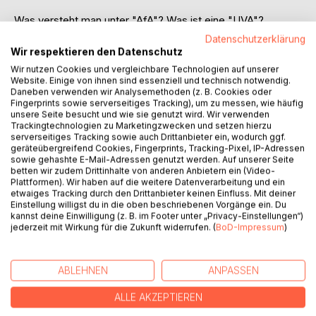
Was versteht man unter "AfA"? Was ist eine "UVA"?
Welche Rolle spielt das Unternehmensgesetzbuch (UGB)
Datenschutzerklärung
im Bereich der Buchhaltung, welche Rolle das
Wir respektieren den Datenschutz
Einkommenssteuergesetz (EStG)? Rechnungswesen,
Wir nutzen Cookies und vergleichbare Technologien auf unserer
speziell der Bereich Buchhaltung, wird in jedem
Website. Einige von ihnen sind essenziell und technisch notwendig.
Daneben verwenden wir Analysemethoden (z. B. Cookies oder
Unternehmen zunehmend wichtiger. Deshalb ist es gerade
Fingerprints sowie serverseitiges Tracking), um zu messen, wie häufig
für Studierende, MaturantInnen, Auszubildende und
unsere Seite besucht und wie sie genutzt wird. Wir verwenden
PraktikerInnen signifikant, sich schon frühzeitig mit der
Trackingtechnologien zu Marketingzwecken und setzen hierzu
serverseitiges Tracking sowie auch Drittanbieter ein, wodurch ggf.
Fachterminologie zu beschäftigen, um sich das
geräteübergreifend Cookies, Fingerprints, Tracking-Pixel, IP-Adressen
erforderliche Wissen anzueignen. Dieses
sowie gehashte E-Mail-Adressen genutzt werden. Auf unserer Seite
Nachschlagewerk möchte dabei Unterstützung sein.
betten wir zudem Drittinhalte von anderen Anbietern ein (Video-
Plattformen). Wir haben auf die weitere Datenverarbeitung und ein
etwaiges Tracking durch den Drittanbieter keinen Einfluss. Mit deiner
Das Lexikon umfasst die wichtigsten Fachbegriffe aus
Einstellung willigst du in die oben beschriebenen Vorgänge ein. Du
dem Bereich Buchhaltung, die präzise in alphabetischer
kannst deine Einwilligung (z. B. im Footer unter „Privacy-Einstellungen“)
Reihenfolge erläutert werden. Die Auflage berücksichtigt
jederzeit mit Wirkung für die Zukunft widerrufen. (
BoD-Impressum
)
auch etwaige Rechtsänderungen. Das Fachlexikon eignet
sich speziell für das Studium, die Reifeprüfung und andere
ABLEHNEN
ANPASSEN
Fachausbildungen, um für die Praxis und diverse Prüfungen
bestmöglich vorbereitet zu sein.
ALLE AKZEPTIEREN