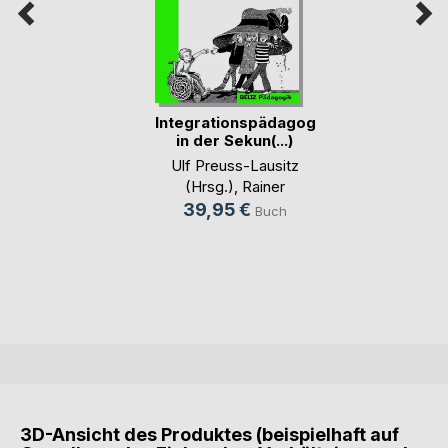
Integrationspädagogik
in der Sekun(...)
Ulf Preuss-Lausitz
(Hrsg.)
,
Rainer
Maikowski (Hrsg.)
39,95 €
Buch
3D-Ansicht des Produktes (beispielhaft auf