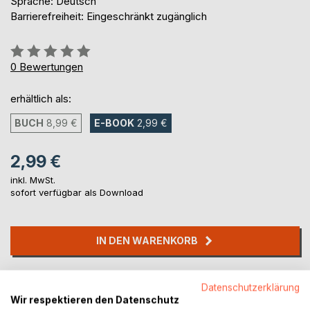
Sprache: Deutsch
Barrierefreiheit: Eingeschränkt zugänglich
Bewertung::
0%
0
Bewertungen
erhältlich als:
BUCH
8,99 €
E-BOOK
2,99 €
2,99 €
inkl. MwSt.
sofort verfügbar als Download
IN DEN WARENKORB
Auf die Merkliste
Datenschutzerklärung
Titel bewerten
Wir respektieren den Datenschutz