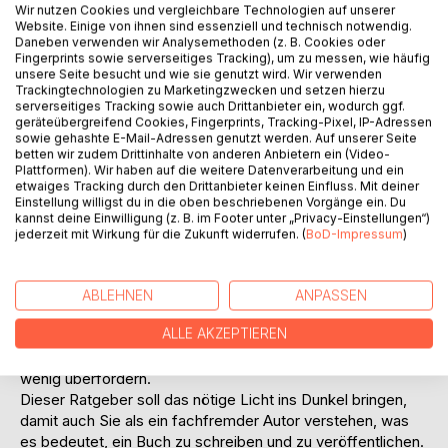
Wir nutzen Cookies und vergleichbare Technologien auf unserer
Website. Einige von ihnen sind essenziell und technisch notwendig.
Daneben verwenden wir Analysemethoden (z. B. Cookies oder
Fingerprints sowie serverseitiges Tracking), um zu messen, wie häufig
unsere Seite besucht und wie sie genutzt wird. Wir verwenden
Trackingtechnologien zu Marketingzwecken und setzen hierzu
serverseitiges Tracking sowie auch Drittanbieter ein, wodurch ggf.
geräteübergreifend Cookies, Fingerprints, Tracking-Pixel, IP-Adressen
BESCHREIBUNG
sowie gehashte E-Mail-Adressen genutzt werden. Auf unserer Seite
betten wir zudem Drittinhalte von anderen Anbietern ein (Video-
Plattformen). Wir haben auf die weitere Datenverarbeitung und ein
etwaiges Tracking durch den Drittanbieter keinen Einfluss. Mit deiner
Es ist eine allgemein anerkannte Wahrheit, dass ein Autor
Einstellung willigst du in die oben beschriebenen Vorgänge ein. Du
im Besitz von etwas Zeit und einer Idee nichts dringender
kannst deine Einwilligung (z. B. im Footer unter „Privacy-Einstellungen“)
braucht als Motivation. Nun, wenn Sie mir die Anpassung
jederzeit mit Wirkung für die Zukunft widerrufen. (
BoD-Impressum
)
dieses Jane-Austen-Zitats an die gegebenen Umstände
verzeihen, möchte ich Ihnen meinen Gedanken erläutern:
Sie können sowohl eine bahnbrechende Idee als auch alle
ABLEHNEN
ANPASSEN
Zeit der Welt haben - nur nützt das wenig, wenn es an der
ALLE AKZEPTIEREN
Motivation mangelt. Ist auch diese vorhanden, könnten
jedoch Fragen auftauchen, die besonders neue Autoren ein
wenig überfordern.
Dieser Ratgeber soll das nötige Licht ins Dunkel bringen,
damit auch Sie als ein fachfremder Autor verstehen, was
es bedeutet, ein Buch zu schreiben und zu veröffentlichen.