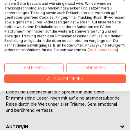
Titel bewerten
unsere Seite besucht und wie sie genutzt wird. Wir verwenden
Trackingtechnologien zu Marketingzwecken und setzen hierzu
serverseitiges Tracking sowie auch Drittanbieter ein, wodurch ggf.
geräteübergreifend Cookies, Fingerprints, Tracking-Pixel, IP-Adressen
sowie gehashte E-Mail-Adressen genutzt werden. Auf unserer Seite
betten wir zudem Drittinhalte von anderen Anbietern ein (Video-
Plattformen). Wir haben auf die weitere Datenverarbeitung und ein
etwaiges Tracking durch den Drittanbieter keinen Einfluss. Mit deiner
Einstellung willigst du in die oben beschriebenen Vorgänge ein. Du
BESCHREIBUNG
kannst deine Einwilligung (z. B. im Footer unter „Privacy-Einstellungen“)
jederzeit mit Wirkung für die Zukunft widerrufen. (
BoD-Impressum
)
Das Buch der Lebensträume ist ein weiterer Band der
Entgegen der Zeit Reihe des Autors.
ABLEHNEN
ANPASSEN
Neben einer Erzählung der Geschichte über Lebensträume,
ALLE AKZEPTIEREN
befinden sich auch Gedichte in diesem Buch.
Auch in diesem Buch, legt der Autor wieder seine ganze
Liebe und Leidenschaft zur Sprache in jede Seite.
Er nimmt seine Leser-innen mit auf eine atemberaubende
Reise durch die Welt unser aller Träume. Sehr emotional
und berührend verfasst.
AUTOR/IN