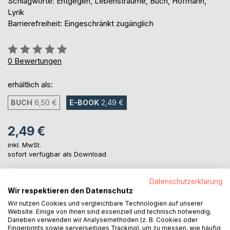
Schlagworte: Entgegen, Lebensträume, Buch, Hofmann,
Lyrik
Barrierefreiheit: Eingeschränkt zugänglich
Bewertung::
0%
0
Bewertungen
erhältlich als:
BUCH
6,50 €
E-BOOK
2,49 €
2,49 €
inkl. MwSt.
sofort verfügbar als Download
Datenschutzerklärung
IN DEN WARENKORB
Wir respektieren den Datenschutz
Wir nutzen Cookies und vergleichbare Technologien auf unserer
Website. Einige von ihnen sind essenziell und technisch notwendig.
Auf die Merkliste
Daneben verwenden wir Analysemethoden (z. B. Cookies oder
Fingerprints sowie serverseitiges Tracking), um zu messen, wie häufig